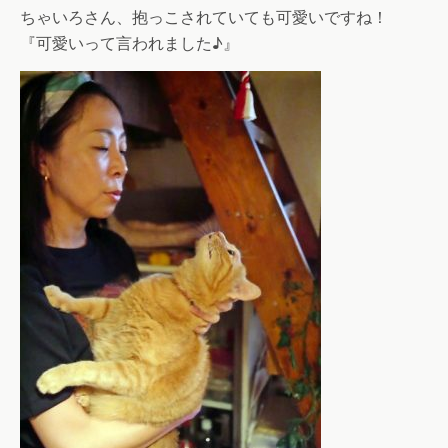
ちゃいろさん、抱っこされていても可愛いですね！
『可愛いって言われました♪』