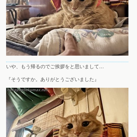
いや、もう帰るのでご挨拶をと思いまして…
『そうですか。ありがとうございました』