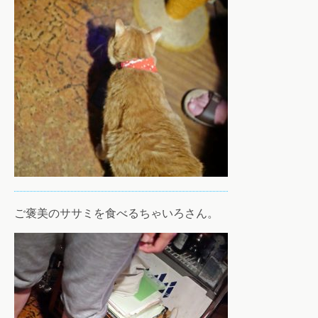
ご褒美のササミを食べるちゃいろさん。