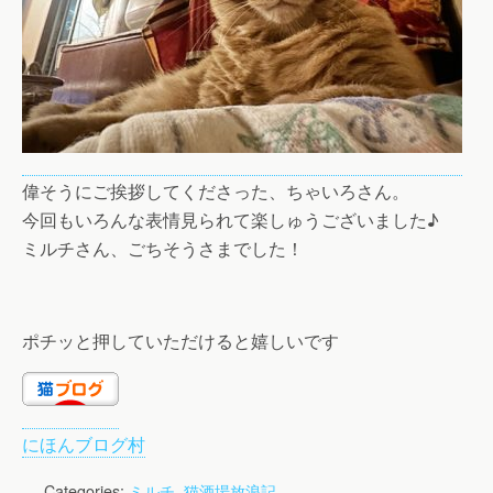
偉そうにご挨拶してくださった、ちゃいろさん。
今回もいろんな表情見られて楽しゅうございました♪
ミルチさん、ごちそうさまでした！
ポチッと押していただけると嬉しいです
にほんブログ村
Categories:
ミルチ
,
猫酒場放浪記