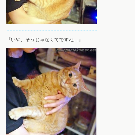
『いや、そうじゃなくてですね…』