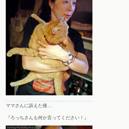
ママさんに訴えた後…
『ろっちさんも何か言ってください！』