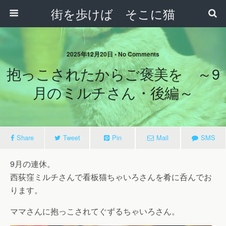
街を歩けば そこに猫
2025年12月20日 • No Comments
抱っこされたからご褒美を ～9
月のミルチさん・後編～
Share
Tweet
Pin
Mail
SMS
9月の連休。
西荻窪ミルチさんで看板猫ちゃいろさんを肴に呑んでお
ります。
ママさんに抱っこされてぐずるちゃいろさん。