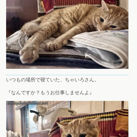
いつもの場所で寝ていた、ちゃいろさん。
『なんですか？もうお仕事しませんよ』