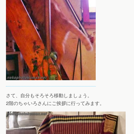
さて、自分もそろそろ移動しましょう。
2階のちゃいろさんにご挨拶に行ってみます。