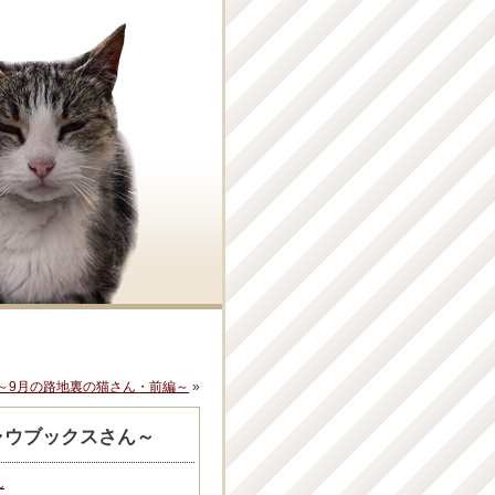
～9月の路地裏の猫さん・前編～
»
ャウブックスさん～
ん