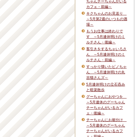
ちゃんチーちゃんがいる
カフェ・前編～
キクちゃんのお見送り
～5月第2週のいつもの酒
場～
もうお仕事は終わりで
す ～5月連休明けのミ
ルチさん・後編～
客引きをするちゃいろさ
ん ～5月連休明けのミ
ルチさん・前編～
すっかり懐いたピノちゃ
ん ～5月連休明けの丸
吉猫さんズ～
5月連休明けの立石呑み
と暗渠散歩
グーちゃんにおやつを
～5月連休のグーちゃん
チーちゃんがいるカフ
ェ・後編～
チーちゃんにお裾分け
～5月連休のグーちゃん
チーちゃんがいるカフ
ェ・前編～