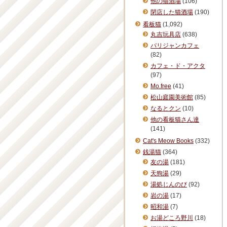
他の猫酒場
(106)
閉店した猫酒場
(190)
看板猫
(1,092)
丸吉玩具店
(638)
パリジャンカフェ
(82)
カフェ・ド・アクタ
(97)
Mo.free
(41)
松山庭園美術館
(85)
なるとクン
(10)
他の看板猫さん達
(141)
Cat's Meow Books
(332)
銭湯猫
(364)
友の湯
(181)
天狗湯
(29)
湯処じんのび
(92)
岩の湯
(17)
昭和湯
(7)
お湯どころ野川
(18)