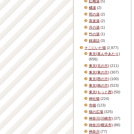
紅梅湯
(5)
橘湯
(2)
照の湯
(2)
喜楽湯
(2)
月の湯
(1)
竹の湯
(1)
銭湯話
(3)
そこにいた猫
(2,977)
東京(真ん中あたり)
(656)
東京(北の方)
(211)
東京(東の方)
(307)
東京(西の方)
(100)
東京(南の方)
(523)
東京(もっと西)
(50)
神社猫
(224)
寺猫
(123)
猫の広場
(325)
神奈川(川崎市)
(37)
神奈川(横浜市)
(86)
神奈川
(77)