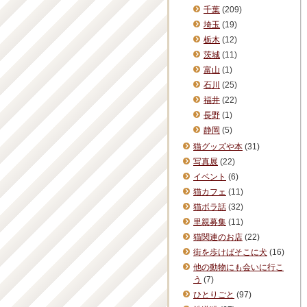
千葉
(209)
埼玉
(19)
栃木
(12)
茨城
(11)
富山
(1)
石川
(25)
福井
(22)
長野
(1)
静岡
(5)
猫グッズや本
(31)
写真展
(22)
イベント
(6)
猫カフェ
(11)
猫ボラ話
(32)
里親募集
(11)
猫関連のお店
(22)
街を歩けばそこに犬
(16)
他の動物にも会いに行こ
う
(7)
ひとりごと
(97)