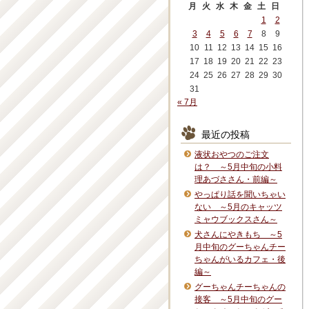
月
火
水
木
金
土
日
1
2
3
4
5
6
7
8
9
10
11
12
13
14
15
16
17
18
19
20
21
22
23
24
25
26
27
28
29
30
31
« 7月
最近の投稿
液状おやつのご注文
は？ ～5月中旬の小料
理あづささん・前編～
やっぱり話を聞いちゃい
ない ～5月のキャッツ
ミャウブックスさん～
犬さんにやきもち ～5
月中旬のグーちゃんチー
ちゃんがいるカフェ・後
編～
グーちゃんチーちゃんの
接客 ～5月中旬のグー