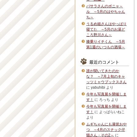
バサラさんのボニャ～
ル ～5月のはやちゃん
ち～
うるめ姐さんはやっぱり
寝てた ～5月のお湯ど
ころ野川さん～
膝乗りイチくん ～5月
第1週のいつもの酒場～
最近のコメント
誰が聞いてきたのか
な？ ～7月上旬のキャ
ッツミャウブックスさん
に
yabuhibi
より
今年も写真展を開催しま
す！
に
ろっち
より
今年も写真展を開催しま
す！
に
よっぱらいねこ
より
ムギちゃんにも液状おや
つ ～4月のスナック仔
猫さん・その2～
に