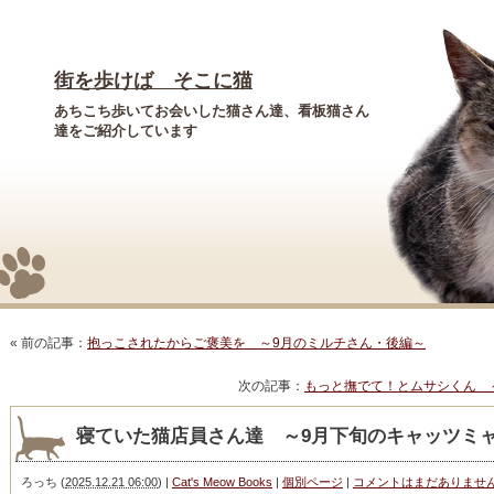
街を歩けば そこに猫
あちこち歩いてお会いした猫さん達、看板猫さん
達をご紹介しています
« 前の記事：
抱っこされたからご褒美を ～9月のミルチさん・後編～
次の記事：
もっと撫でて！とムサシくん 
寝ていた猫店員さん達 ～9月下旬のキャッツミ
ろっち
(
2025.12.21 06:00
)
|
Cat's Meow Books
|
個別ページ
|
コメントはまだありませ