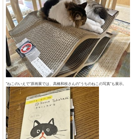
”ねこのいえで”原画展では、高橋和枝さんの”うちのねこの写真”も展示。