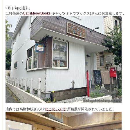
9月下旬の週末。
三軒茶屋の
Cat’sMeowBooks
(キャッツミャウブックス)さんにお邪魔します。
店内では高橋和枝さんの”
ねこのいえで
”原画展が開催されていました。