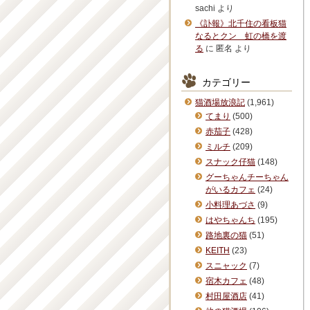
sachi
より
《訃報》北千住の看板猫
なるとクン 虹の橋を渡
る
に
匿名
より
カテゴリー
猫酒場放浪記
(1,961)
てまり
(500)
赤茄子
(428)
ミルチ
(209)
スナック仔猫
(148)
グーちゃんチーちゃん
がいるカフェ
(24)
小料理あづさ
(9)
はやちゃんち
(195)
路地裏の猫
(51)
KEITH
(23)
スニャック
(7)
宿木カフェ
(48)
村田屋酒店
(41)