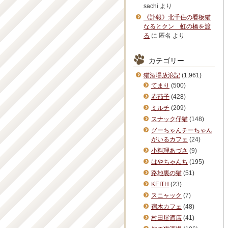
sachi
より
《訃報》北千住の看板猫
なるとクン 虹の橋を渡
る
に
匿名
より
カテゴリー
猫酒場放浪記
(1,961)
てまり
(500)
赤茄子
(428)
ミルチ
(209)
スナック仔猫
(148)
グーちゃんチーちゃん
がいるカフェ
(24)
小料理あづさ
(9)
はやちゃんち
(195)
路地裏の猫
(51)
KEITH
(23)
スニャック
(7)
宿木カフェ
(48)
村田屋酒店
(41)