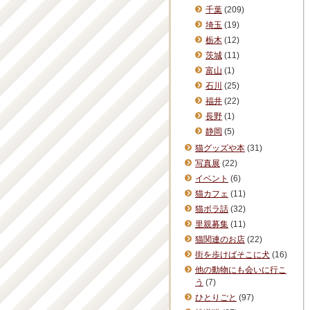
千葉
(209)
埼玉
(19)
栃木
(12)
茨城
(11)
富山
(1)
石川
(25)
福井
(22)
長野
(1)
静岡
(5)
猫グッズや本
(31)
写真展
(22)
イベント
(6)
猫カフェ
(11)
猫ボラ話
(32)
里親募集
(11)
猫関連のお店
(22)
街を歩けばそこに犬
(16)
他の動物にも会いに行こ
う
(7)
ひとりごと
(97)