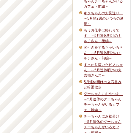
ちゃんチーちゃんがいる
カフェ・前編～
キクちゃんのお見送り
～5月第2週のいつもの酒
場～
もうお仕事は終わりで
す ～5月連休明けのミ
ルチさん・後編～
客引きをするちゃいろさ
ん ～5月連休明けのミ
ルチさん・前編～
すっかり懐いたピノちゃ
ん ～5月連休明けの丸
吉猫さんズ～
5月連休明けの立石呑み
と暗渠散歩
グーちゃんにおやつを
～5月連休のグーちゃん
チーちゃんがいるカフ
ェ・後編～
チーちゃんにお裾分け
～5月連休のグーちゃん
チーちゃんがいるカフ
ェ・前編～