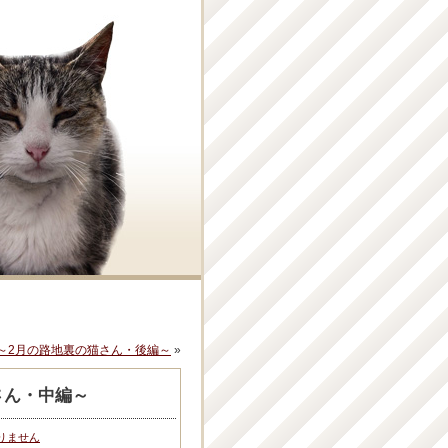
～2月の路地裏の猫さん・後編～
»
さん・中編～
りません