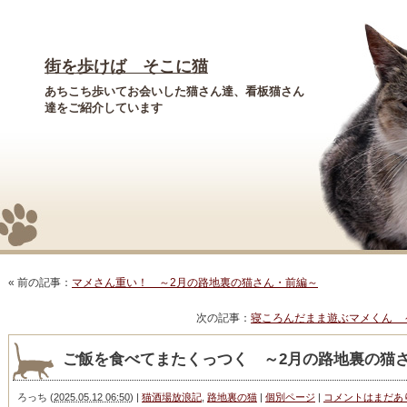
街を歩けば そこに猫
あちこち歩いてお会いした猫さん達、看板猫さん
達をご紹介しています
« 前の記事：
マメさん重い！ ～2月の路地裏の猫さん・前編～
次の記事：
寝ころんだまま遊ぶマメくん 
ご飯を食べてまたくっつく ～2月の路地裏の猫
ろっち
(
2025.05.12 06:50
)
|
猫酒場放浪記
,
路地裏の猫
|
個別ページ
|
コメントはまだあ