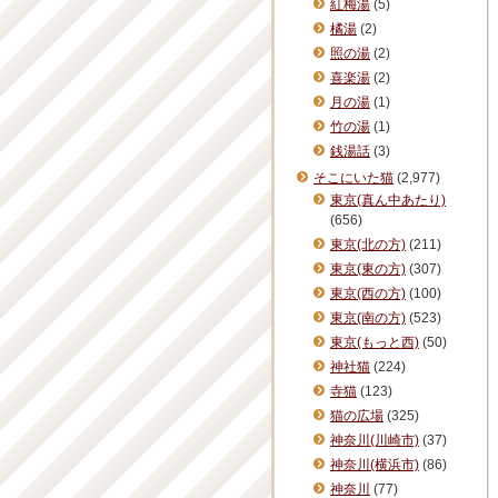
紅梅湯
(5)
橘湯
(2)
照の湯
(2)
喜楽湯
(2)
月の湯
(1)
竹の湯
(1)
銭湯話
(3)
そこにいた猫
(2,977)
東京(真ん中あたり)
(656)
東京(北の方)
(211)
東京(東の方)
(307)
東京(西の方)
(100)
東京(南の方)
(523)
東京(もっと西)
(50)
神社猫
(224)
寺猫
(123)
猫の広場
(325)
神奈川(川崎市)
(37)
神奈川(横浜市)
(86)
神奈川
(77)