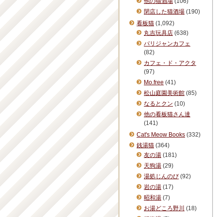
他の猫酒場
(106)
閉店した猫酒場
(190)
看板猫
(1,092)
丸吉玩具店
(638)
パリジャンカフェ
(82)
カフェ・ド・アクタ
(97)
Mo.free
(41)
松山庭園美術館
(85)
なるとクン
(10)
他の看板猫さん達
(141)
Cat's Meow Books
(332)
銭湯猫
(364)
友の湯
(181)
天狗湯
(29)
湯処じんのび
(92)
岩の湯
(17)
昭和湯
(7)
お湯どころ野川
(18)