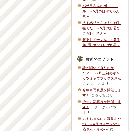
バサラさんのボニャ～
ル ～5月のはやちゃん
ち～
うるめ姐さんはやっぱり
寝てた ～5月のお湯ど
ころ野川さん～
膝乗りイチくん ～5月
第1週のいつもの酒場～
最近のコメント
誰が聞いてきたのか
な？ ～7月上旬のキャ
ッツミャウブックスさん
に
yabuhibi
より
今年も写真展を開催しま
す！
に
ろっち
より
今年も写真展を開催しま
す！
に
よっぱらいねこ
より
ムギちゃんにも液状おや
つ ～4月のスナック仔
猫さん・その2～
に