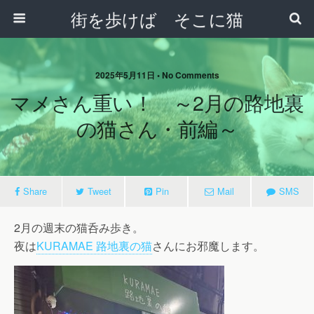
街を歩けば そこに猫
2025年5月11日 • No Comments
マメさん重い！ ～2月の路地裏
の猫さん・前編～
Share
Tweet
Pin
Mail
SMS
2月の週末の猫呑み歩き。
夜は
KURAMAE 路地裏の猫
さんにお邪魔します。