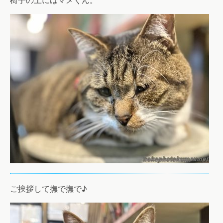
ご挨拶して撫で撫で♪