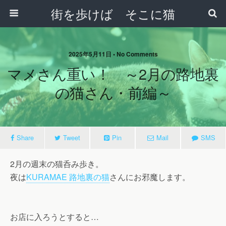
街を歩けば そこに猫
2025年5月11日 • No Comments
マメさん重い！ ～2月の路地裏
の猫さん・前編～
Share
Tweet
Pin
Mail
SMS
2月の週末の猫呑み歩き。
夜は
KURAMAE 路地裏の猫
さんにお邪魔します。
お店に入ろうとすると…