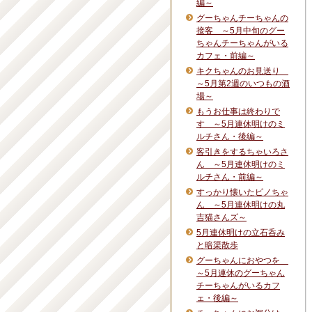
編～
グーちゃんチーちゃんの
接客 ～5月中旬のグー
ちゃんチーちゃんがいる
カフェ・前編～
キクちゃんのお見送り
～5月第2週のいつもの酒
場～
もうお仕事は終わりで
す ～5月連休明けのミ
ルチさん・後編～
客引きをするちゃいろさ
ん ～5月連休明けのミ
ルチさん・前編～
すっかり懐いたピノちゃ
ん ～5月連休明けの丸
吉猫さんズ～
5月連休明けの立石呑み
と暗渠散歩
グーちゃんにおやつを
～5月連休のグーちゃん
チーちゃんがいるカフ
ェ・後編～