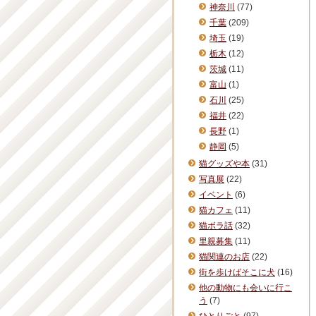
神奈川
(77)
千葉
(209)
埼玉
(19)
栃木
(12)
茨城
(11)
富山
(1)
石川
(25)
福井
(22)
長野
(1)
静岡
(5)
猫グッズや本
(31)
写真展
(22)
イベント
(6)
猫カフェ
(11)
猫ボラ話
(32)
里親募集
(11)
猫関連のお店
(22)
街を歩けばそこに犬
(16)
他の動物にも会いに行こ
う
(7)