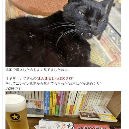
追加で購入したのをよく見てましたねぇ。
ミヤザーナツさんの”
まんまるしっぽのクロ
”
そしてニンゲン店主から教えてもらった”台湾はだか湯めぐり”
の2冊です。