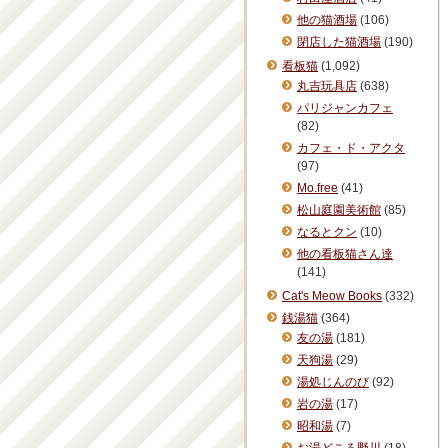
他の猫酒場
(106)
閉店した猫酒場
(190)
看板猫
(1,092)
丸吉玩具店
(638)
パリジャンカフェ
(82)
カフェ・ド・アクタ
(97)
Mo.free
(41)
松山庭園美術館
(85)
なるとクン
(10)
他の看板猫さん達
(141)
Cat's Meow Books
(332)
銭湯猫
(364)
友の湯
(181)
天狗湯
(29)
湯処じんのび
(92)
岩の湯
(17)
昭和湯
(7)