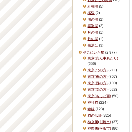
お湯どころ野川
(18)
紅梅湯
(5)
橘湯
(2)
照の湯
(2)
喜楽湯
(2)
月の湯
(1)
竹の湯
(1)
銭湯話
(3)
そこにいた猫
(2,977)
東京(真ん中あたり)
(656)
東京(北の方)
(211)
東京(東の方)
(307)
東京(西の方)
(100)
東京(南の方)
(523)
東京(もっと西)
(50)
神社猫
(224)
寺猫
(123)
猫の広場
(325)
神奈川(川崎市)
(37)
神奈川(横浜市)
(86)