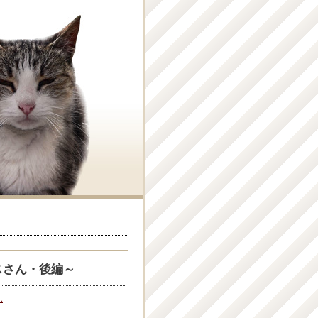
スさん・後編～
ん