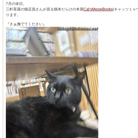
7月の休日。
三軒茶屋の猫店員さんが居る猫本だらけの本屋
Cat’sMeowBooks
(キャッツミャ
ります。
『さぁ撫でてください』