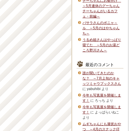
チーちゃんにお裾分け
～5月連休のグーちゃん
チーちゃんがいるカフ
ェ・前編～
バサラさんのボニャ～
ル ～5月のはやちゃん
ち～
うるめ姐さんはやっぱり
寝てた ～5月のお湯ど
ころ野川さん～
最近のコメント
誰が聞いてきたのか
な？ ～7月上旬のキャ
ッツミャウブックスさん
に
yabuhibi
より
今年も写真展を開催しま
す！
に
ろっち
より
今年も写真展を開催しま
す！
に
よっぱらいねこ
より
ムギちゃんにも液状おや
つ ～4月のスナック仔