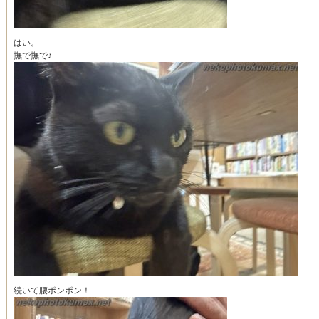
はい。
撫で撫で♪
続いて腰ポンポン！