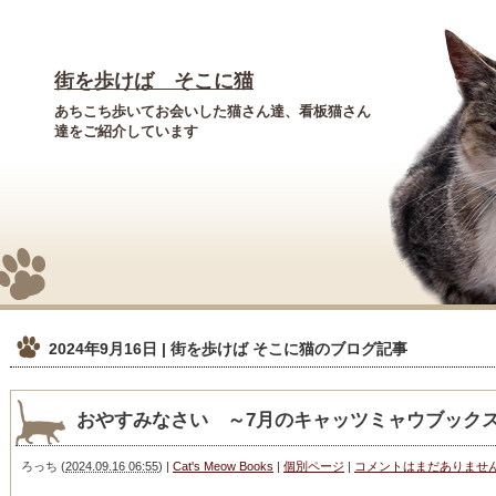
街を歩けば そこに猫
あちこち歩いてお会いした猫さん達、看板猫さん
達をご紹介しています
2024年9月16日 | 街を歩けば そこに猫
のブログ記事
おやすみなさい ～7月のキャッツミャウブック
ろっち
(
2024.09.16 06:55
)
|
Cat's Meow Books
|
個別ページ
|
コメントはまだありませ