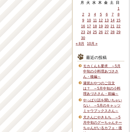
月
火
水
木
金
土
日
1
2
3
4
5
6
7
8
9
10
11
12
13
14
15
16
17
18
19
20
21
22
23
24
25
26
27
28
29
30
« 8月
10月 »
最近の投稿
モカくんも要求 ～5月
中旬の小料理あづささ
ん・後編～
液状おやつのご注文
は？ ～5月中旬の小料
理あづささん・前編～
やっぱり話を聞いちゃい
ない ～5月のキャッツ
ミャウブックスさん～
犬さんにやきもち ～5
月中旬のグーちゃんチー
ちゃんがいるカフェ・後