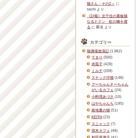
猫さん・その2～
に
sachi
より
《訃報》北千住の看板猫
なるとクン 虹の橋を渡
る
に
匿名
より
カテゴリー
猫酒場放浪記
(1,962)
てまり
(500)
赤茄子
(428)
ミルチ
(209)
スナック仔猫
(148)
グーちゃんチーちゃん
がいるカフェ
(24)
小料理あづさ
(10)
はやちゃんち
(195)
路地裏の猫
(51)
KEITH
(23)
スニャック
(7)
宿木カフェ
(48)
村田屋酒店
(41)