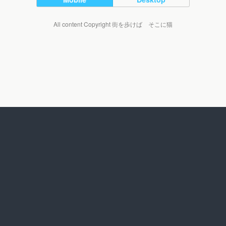
All content Copyright 街を歩けば そこに猫