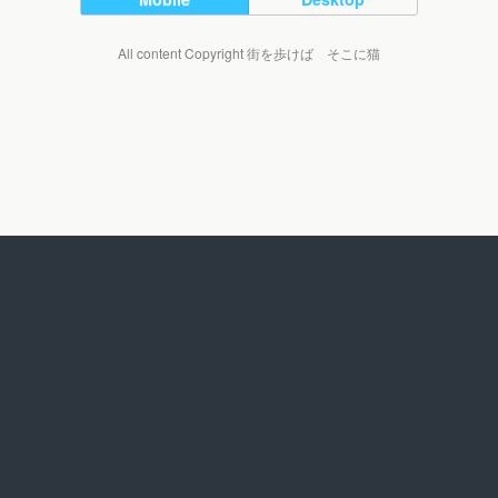
All content Copyright 街を歩けば そこに猫