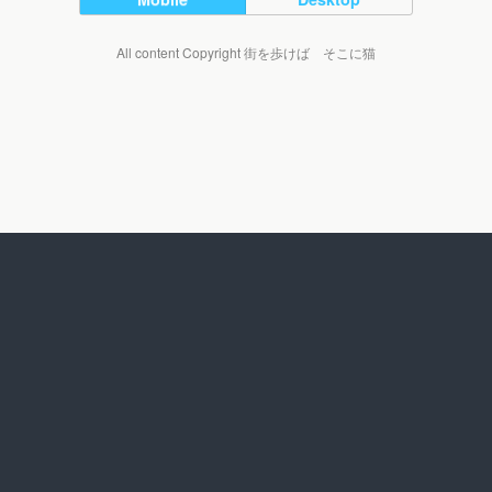
All content Copyright 街を歩けば そこに猫