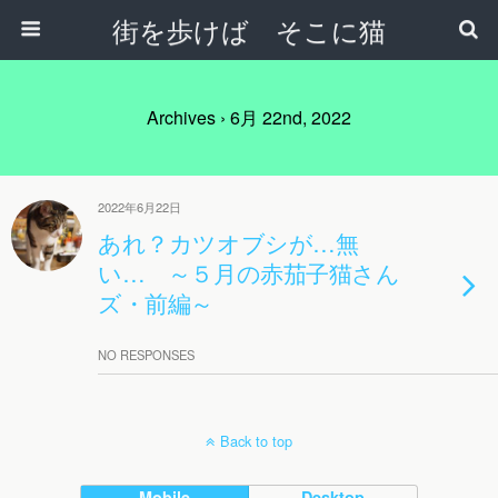
街を歩けば そこに猫
Archives › 6月 22nd, 2022
2022年6月22日
あれ？カツオブシが…無
い… ～５月の赤茄子猫さん
ズ・前編～
NO RESPONSES
Back to top
Mobile
Desktop