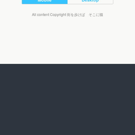
All content Copyright 街を歩けば そこに猫