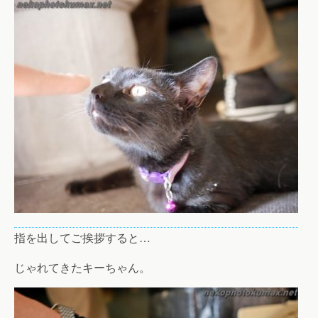
指を出してご挨拶すると…
じゃれてきたキーちゃん。