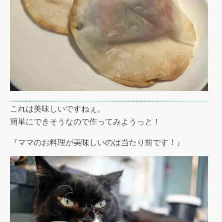
これは美味しいですねぇ。
簡単にできそうなので作ってみようっと！
『ママのお料理が美味しいのは当たり前です！』