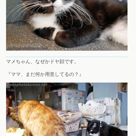
マメちゃん、なぜかドヤ顔です。
『ママ、まだ何か用意してるの？』