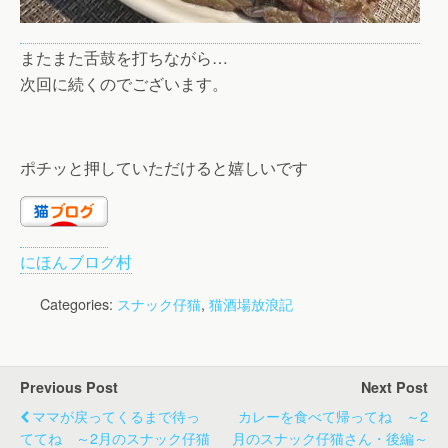
またまた舌鼓を打ちながら…
次回に続くのでございます。
ポチッと押していただけると嬉しいです
にほんブログ村
Categories:
スナック仔猫
,
猫酒場放浪記
Previous Post
Next Post
ママが戻ってくるまで待っ
カレーを食べて帰ってね ～2
ててね ～2月のスナック仔猫
月のスナック仔猫さん・後編～