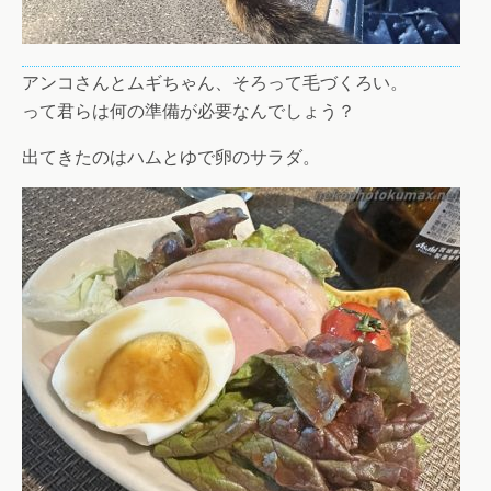
アンコさんとムギちゃん、そろって毛づくろい。
って君らは何の準備が必要なんでしょう？
出てきたのはハムとゆで卵のサラダ。