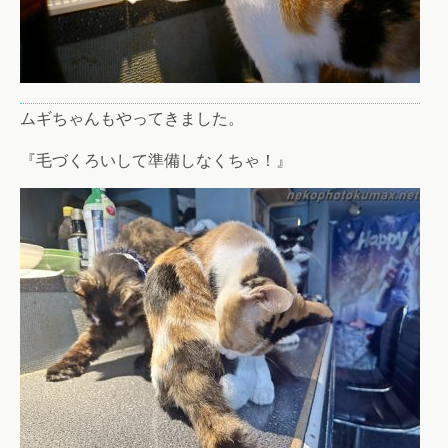
ムギちゃんもやってきました。
『毛づくろいして準備しなくちゃ！』