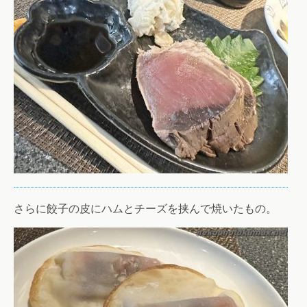
さらに餃子の皮にハムとチーズを挟んで焼いたもの。