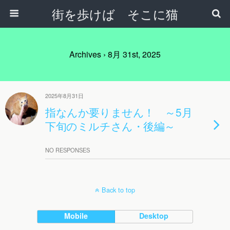
街を歩けば そこに猫
Archives › 8月 31st, 2025
2025年8月31日
指なんか要りません！ ～5月
下旬のミルチさん・後編～
NO RESPONSES
Back to top
Mobile
Desktop