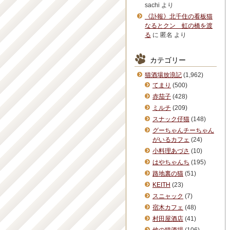
sachi
より
《訃報》北千住の看板猫
なるとクン 虹の橋を渡
る
に
匿名
より
カテゴリー
猫酒場放浪記
(1,962)
てまり
(500)
赤茄子
(428)
ミルチ
(209)
スナック仔猫
(148)
グーちゃんチーちゃん
がいるカフェ
(24)
小料理あづさ
(10)
はやちゃんち
(195)
路地裏の猫
(51)
KEITH
(23)
スニャック
(7)
宿木カフェ
(48)
村田屋酒店
(41)