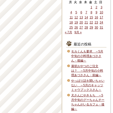
月
火
水
木
金
土
日
1
2
3
4
5
6
7
8
9
10
11
12
13
14
15
16
17
18
19
20
21
22
23
24
25
26
27
28
29
30
31
« 7月
9月 »
最近の投稿
モカくんも要求 ～5月
中旬の小料理あづささ
ん・後編～
液状おやつのご注文
は？ ～5月中旬の小料
理あづささん・前編～
やっぱり話を聞いちゃい
ない ～5月のキャッツ
ミャウブックスさん～
犬さんにやきもち ～5
月中旬のグーちゃんチー
ちゃんがいるカフェ・後
編～