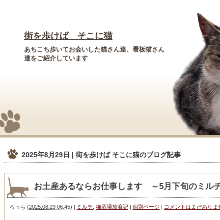
街を歩けば そこに猫
あちこち歩いてお会いした猫さん達、看板猫さん
達をご紹介しています
2025年8月29日 | 街を歩けば そこに猫
のブログ記事
お土産あるならお仕事します ～5月下旬のミル
ろっち
(
2025.08.29 06:45
)
|
ミルチ
,
猫酒場放浪記
|
個別ページ
|
コメントはまだありま