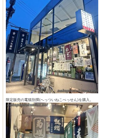
限定販売の竃猫別撰(へっついねこべっせん)を購入。