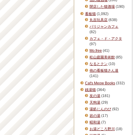
他の猫酒場
(106)
閉店した猫酒場
(190)
看板猫
(1,092)
丸吉玩具店
(638)
パリジャンカフェ
(82)
カフェ・ド・アクタ
(97)
Mo.free
(41)
松山庭園美術館
(85)
なるとクン
(10)
他の看板猫さん達
(141)
Cat's Meow Books
(332)
銭湯猫
(364)
友の湯
(181)
天狗湯
(29)
湯処じんのび
(92)
岩の湯
(17)
昭和湯
(7)
お湯どころ野川
(18)