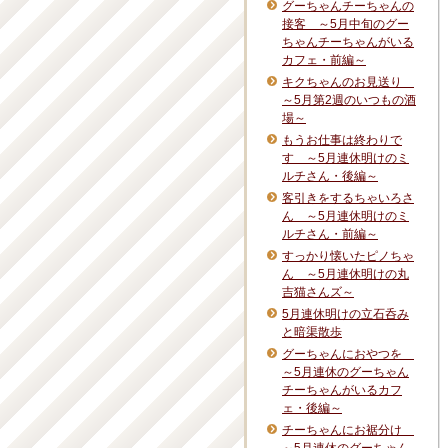
グーちゃんチーちゃんの
接客 ～5月中旬のグー
ちゃんチーちゃんがいる
カフェ・前編～
キクちゃんのお見送り
～5月第2週のいつもの酒
場～
もうお仕事は終わりで
す ～5月連休明けのミ
ルチさん・後編～
客引きをするちゃいろさ
ん ～5月連休明けのミ
ルチさん・前編～
すっかり懐いたピノちゃ
ん ～5月連休明けの丸
吉猫さんズ～
5月連休明けの立石呑み
と暗渠散歩
グーちゃんにおやつを
～5月連休のグーちゃん
チーちゃんがいるカフ
ェ・後編～
チーちゃんにお裾分け