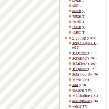
紅梅湯
(5)
橘湯
(2)
照の湯
(2)
喜楽湯
(2)
月の湯
(1)
竹の湯
(1)
銭湯話
(3)
そこにいた猫
(2,977)
東京(真ん中あたり)
(656)
東京(北の方)
(211)
東京(東の方)
(307)
東京(西の方)
(100)
東京(南の方)
(523)
東京(もっと西)
(50)
神社猫
(224)
寺猫
(123)
猫の広場
(325)
神奈川(川崎市)
(37)
神奈川(横浜市)
(86)
神奈川
(77)