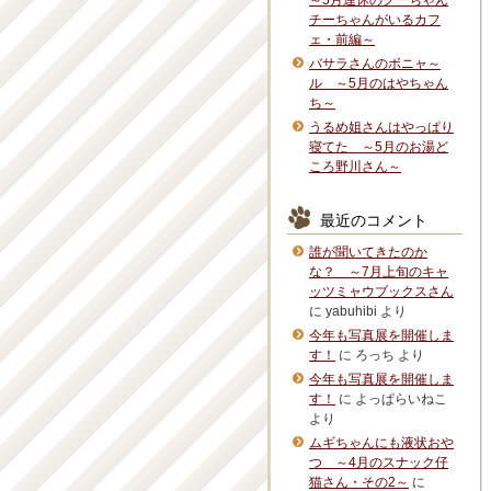
～5月連休のグーちゃん
チーちゃんがいるカフ
ェ・前編～
バサラさんのボニャ～
ル ～5月のはやちゃん
ち～
うるめ姐さんはやっぱり
寝てた ～5月のお湯ど
ころ野川さん～
最近のコメント
誰が聞いてきたのか
な？ ～7月上旬のキャ
ッツミャウブックスさん
に
yabuhibi
より
今年も写真展を開催しま
す！
に
ろっち
より
今年も写真展を開催しま
す！
に
よっぱらいねこ
より
ムギちゃんにも液状おや
つ ～4月のスナック仔
猫さん・その2～
に