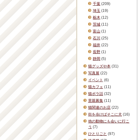
千葉
(209)
埼玉
(19)
栃木
(12)
茨城
(11)
富山
(1)
石川
(25)
福井
(22)
長野
(1)
静岡
(5)
猫グッズや本
(31)
写真展
(22)
イベント
(6)
猫カフェ
(11)
猫ボラ話
(32)
里親募集
(11)
猫関連のお店
(22)
街を歩けばそこに犬
(16)
他の動物にも会いに行こ
う
(7)
ひとりごと
(97)