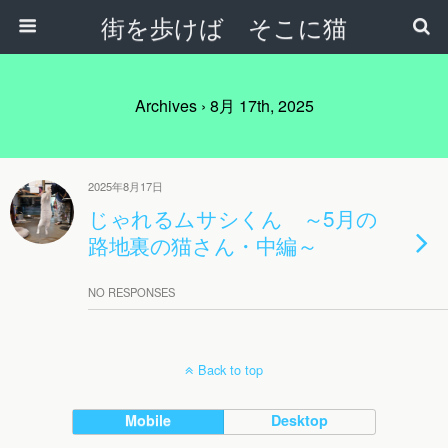
街を歩けば そこに猫
Archives › 8月 17th, 2025
2025年8月17日
じゃれるムサシくん ～5月の
路地裏の猫さん・中編～
NO RESPONSES
Back to top
Mobile
Desktop