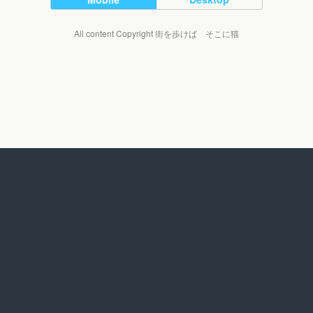
All content Copyright 街を歩けば そこに猫