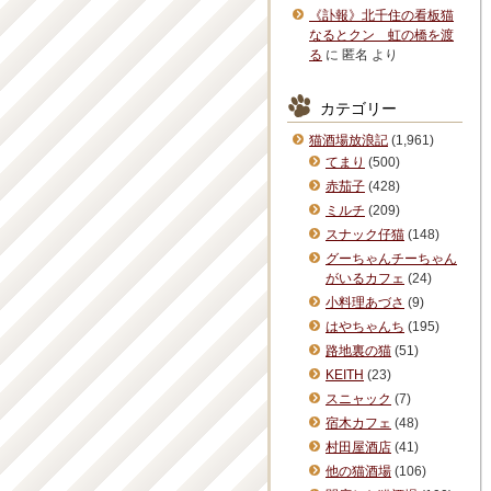
《訃報》北千住の看板猫
なるとクン 虹の橋を渡
る
に
匿名
より
カテゴリー
猫酒場放浪記
(1,961)
てまり
(500)
赤茄子
(428)
ミルチ
(209)
スナック仔猫
(148)
グーちゃんチーちゃん
がいるカフェ
(24)
小料理あづさ
(9)
はやちゃんち
(195)
路地裏の猫
(51)
KEITH
(23)
スニャック
(7)
宿木カフェ
(48)
村田屋酒店
(41)
他の猫酒場
(106)