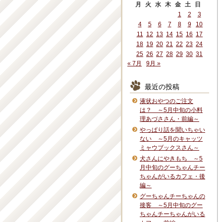
月
火
水
木
金
土
日
1
2
3
4
5
6
7
8
9
10
11
12
13
14
15
16
17
18
19
20
21
22
23
24
25
26
27
28
29
30
31
« 7月
9月 »
最近の投稿
液状おやつのご注文
は？ ～5月中旬の小料
理あづささん・前編～
やっぱり話を聞いちゃい
ない ～5月のキャッツ
ミャウブックスさん～
犬さんにやきもち ～5
月中旬のグーちゃんチー
ちゃんがいるカフェ・後
編～
グーちゃんチーちゃんの
接客 ～5月中旬のグー
ちゃんチーちゃんがいる