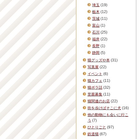
埼玉
(19)
栃木
(12)
茨城
(11)
富山
(1)
石川
(25)
福井
(22)
長野
(1)
静岡
(5)
猫グッズや本
(31)
写真展
(22)
イベント
(6)
猫カフェ
(11)
猫ボラ話
(32)
里親募集
(11)
猫関連のお店
(22)
街を歩けばそこに犬
(16)
他の動物にも会いに行こ
う
(7)
ひとりごと
(97)
鉄道猫
(67)