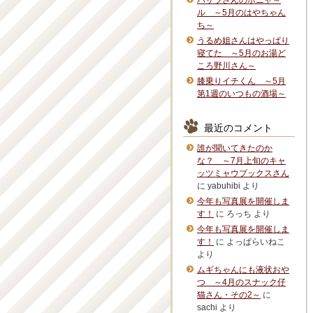
バサラさんのボニャ～
ル ～5月のはやちゃん
ち～
うるめ姐さんはやっぱり
寝てた ～5月のお湯ど
ころ野川さん～
膝乗りイチくん ～5月
第1週のいつもの酒場～
最近のコメント
誰が聞いてきたのか
な？ ～7月上旬のキャ
ッツミャウブックスさん
に
yabuhibi
より
今年も写真展を開催しま
す！
に
ろっち
より
今年も写真展を開催しま
す！
に
よっぱらいねこ
より
ムギちゃんにも液状おや
つ ～4月のスナック仔
猫さん・その2～
に
sachi
より