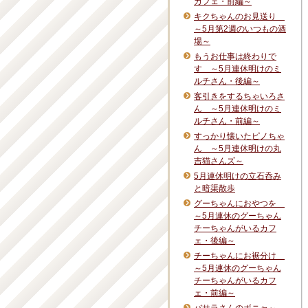
カフェ・前編～
キクちゃんのお見送り
～5月第2週のいつもの酒
場～
もうお仕事は終わりで
す ～5月連休明けのミ
ルチさん・後編～
客引きをするちゃいろさ
ん ～5月連休明けのミ
ルチさん・前編～
すっかり懐いたピノちゃ
ん ～5月連休明けの丸
吉猫さんズ～
5月連休明けの立石呑み
と暗渠散歩
グーちゃんにおやつを
～5月連休のグーちゃん
チーちゃんがいるカフ
ェ・後編～
チーちゃんにお裾分け
～5月連休のグーちゃん
チーちゃんがいるカフ
ェ・前編～