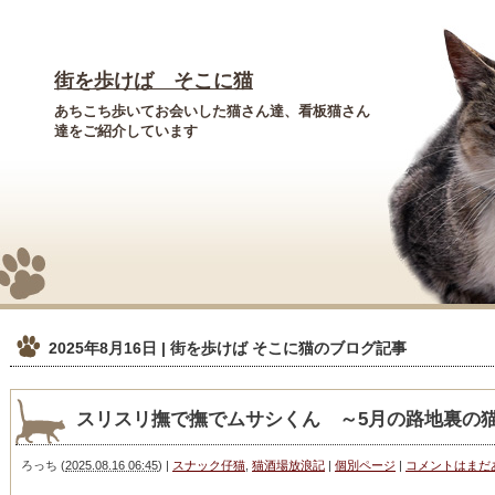
街を歩けば そこに猫
あちこち歩いてお会いした猫さん達、看板猫さん
達をご紹介しています
2025年8月16日 | 街を歩けば そこに猫
のブログ記事
スリスリ撫で撫でムサシくん ～5月の路地裏の
ろっち
(
2025.08.16 06:45
)
|
スナック仔猫
,
猫酒場放浪記
|
個別ページ
|
コメントはまだ