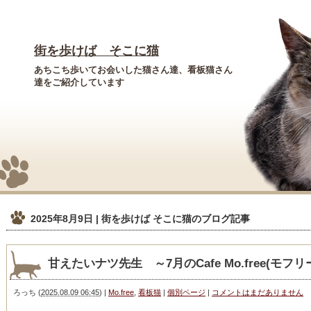
街を歩けば そこに猫
あちこち歩いてお会いした猫さん達、看板猫さん
達をご紹介しています
2025年8月9日 | 街を歩けば そこに猫
のブログ記事
甘えたいナツ先生 ～7月のCafe Mo.free(モフ
ろっち
(
2025.08.09 06:45
)
|
Mo.free
,
看板猫
|
個別ページ
|
コメントはまだありません