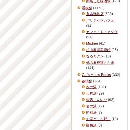
閉店した猫酒場
(190)
看板猫
(1,092)
丸吉玩具店
(638)
パリジャンカフェ
(82)
カフェ・ド・アクタ
(97)
Mo.free
(41)
松山庭園美術館
(85)
なるとクン
(10)
他の看板猫さん達
(141)
Cat's Meow Books
(332)
銭湯猫
(364)
友の湯
(181)
天狗湯
(29)
湯処じんのび
(92)
岩の湯
(17)
昭和湯
(7)
お湯どころ野川
(18)
紅梅湯
(5)