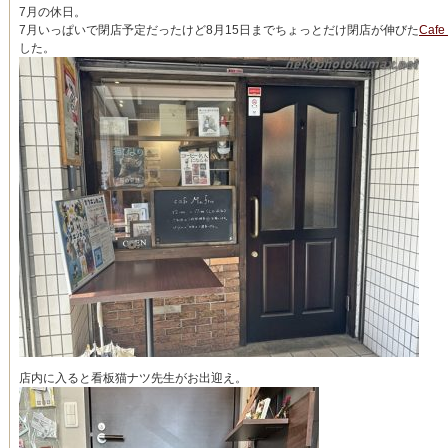
7月の休日。
7月いっぱいで閉店予定だったけど8月15日までちょっとだけ閉店が伸びた
Cafe
した。
店内に入ると看板猫ナツ先生がお出迎え。