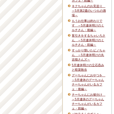
カフェ・前編～
キクちゃんのお見送り
～5月第2週のいつもの酒
場～
もうお仕事は終わりで
す ～5月連休明けのミ
ルチさん・後編～
客引きをするちゃいろさ
ん ～5月連休明けのミ
ルチさん・前編～
すっかり懐いたピノちゃ
ん ～5月連休明けの丸
吉猫さんズ～
5月連休明けの立石呑み
と暗渠散歩
グーちゃんにおやつを
～5月連休のグーちゃん
チーちゃんがいるカフ
ェ・後編～
チーちゃんにお裾分け
～5月連休のグーちゃん
チーちゃんがいるカフ
ェ・前編～