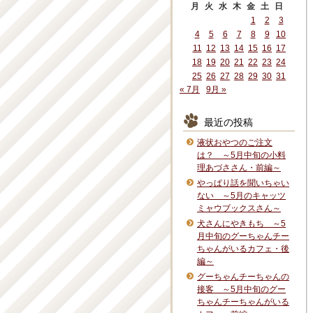
月
火
水
木
金
土
日
1
2
3
4
5
6
7
8
9
10
11
12
13
14
15
16
17
18
19
20
21
22
23
24
25
26
27
28
29
30
31
« 7月
9月 »
最近の投稿
液状おやつのご注文
は？ ～5月中旬の小料
理あづささん・前編～
やっぱり話を聞いちゃい
ない ～5月のキャッツ
ミャウブックスさん～
犬さんにやきもち ～5
月中旬のグーちゃんチー
ちゃんがいるカフェ・後
編～
グーちゃんチーちゃんの
接客 ～5月中旬のグー
ちゃんチーちゃんがいる