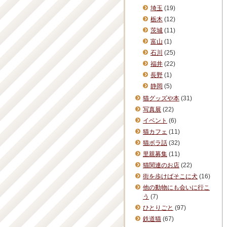
埼玉
(19)
栃木
(12)
茨城
(11)
富山
(1)
石川
(25)
福井
(22)
長野
(1)
静岡
(5)
猫グッズや本
(31)
写真展
(22)
イベント
(6)
猫カフェ
(11)
猫ボラ話
(32)
里親募集
(11)
猫関連のお店
(22)
街を歩けばそこに犬
(16)
他の動物にも会いに行こ
う
(7)
ひとりごと
(97)
鉄道猫
(67)