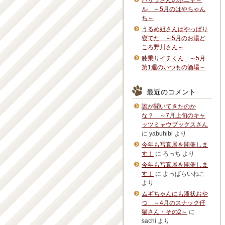
バサラさんのボニャ～
ル ～5月のはやちゃん
ち～
うるめ姐さんはやっぱり
寝てた ～5月のお湯ど
ころ野川さん～
膝乗りイチくん ～5月
第1週のいつもの酒場～
最近のコメント
誰が聞いてきたのか
な？ ～7月上旬のキャ
ッツミャウブックスさん
に
yabuhibi
より
今年も写真展を開催しま
す！
に
ろっち
より
今年も写真展を開催しま
す！
に
よっぱらいねこ
より
ムギちゃんにも液状おや
つ ～4月のスナック仔
猫さん・その2～
に
sachi
より