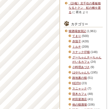
《訃報》北千住の看板猫
なるとクン 虹の橋を渡
る
に
匿名
より
カテゴリー
猫酒場放浪記
(1,961)
てまり
(500)
赤茄子
(428)
ミルチ
(209)
スナック仔猫
(148)
グーちゃんチーちゃん
がいるカフェ
(24)
小料理あづさ
(9)
はやちゃんち
(195)
路地裏の猫
(51)
KEITH
(23)
スニャック
(7)
宿木カフェ
(48)
村田屋酒店
(41)
他の猫酒場
(106)