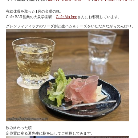
有給休暇を取った1月の金曜の晩。
Cafe BAR営業の大泉学園駅・
Cafe Mo.free
さんにお邪魔しています。
グレンフィディックのソーダ割と生ハム＆チーズをいただきながらのんびり。
飲み終わった頃…
定位置に座る夏先生に指を出してご挨拶してみます。