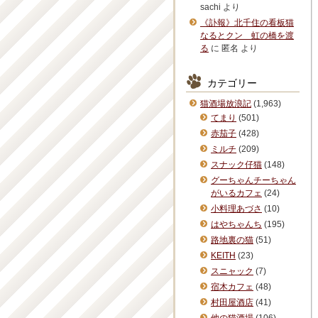
sachi
より
《訃報》北千住の看板猫
なるとクン 虹の橋を渡
る
に
匿名
より
カテゴリー
猫酒場放浪記
(1,963)
てまり
(501)
赤茄子
(428)
ミルチ
(209)
スナック仔猫
(148)
グーちゃんチーちゃん
がいるカフェ
(24)
小料理あづさ
(10)
はやちゃんち
(195)
路地裏の猫
(51)
KEITH
(23)
スニャック
(7)
宿木カフェ
(48)
村田屋酒店
(41)