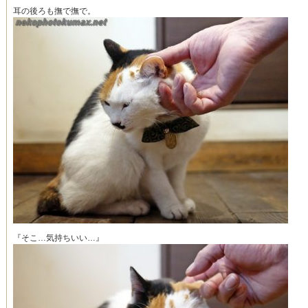
耳の後ろも撫で撫で。
『そこ…気持ちいい…』