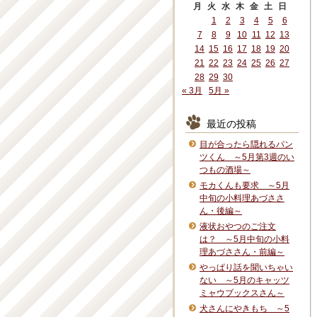
月
火
水
木
金
土
日
1
2
3
4
5
6
7
8
9
10
11
12
13
14
15
16
17
18
19
20
21
22
23
24
25
26
27
28
29
30
« 3月
5月 »
最近の投稿
目が合ったら隠れるパン
ツくん ～5月第3週のい
つもの酒場～
モカくんも要求 ～5月
中旬の小料理あづささ
ん・後編～
液状おやつのご注文
は？ ～5月中旬の小料
理あづささん・前編～
やっぱり話を聞いちゃい
ない ～5月のキャッツ
ミャウブックスさん～
犬さんにやきもち ～5