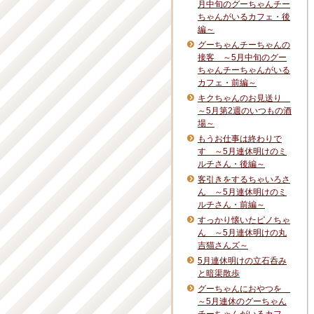
月中旬のグーちゃんチー
ちゃんがいるカフェ・後
編～
グーちゃんチーちゃんの
接客 ～5月中旬のグー
ちゃんチーちゃんがいる
カフェ・前編～
キクちゃんのお見送り
～5月第2週のいつもの酒
場～
もうお仕事は終わりで
す ～5月連休明けのミ
ルチさん・後編～
客引きをするちゃいろさ
ん ～5月連休明けのミ
ルチさん・前編～
すっかり懐いたピノちゃ
ん ～5月連休明けの丸
吉猫さんズ～
5月連休明けの立石呑み
と暗渠散歩
グーちゃんにおやつを
～5月連休のグーちゃん