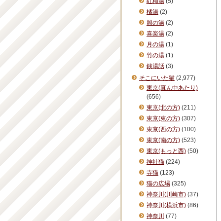
紅梅湯
(5)
橘湯
(2)
照の湯
(2)
喜楽湯
(2)
月の湯
(1)
竹の湯
(1)
銭湯話
(3)
そこにいた猫
(2,977)
東京(真ん中あたり)
(656)
東京(北の方)
(211)
東京(東の方)
(307)
東京(西の方)
(100)
東京(南の方)
(523)
東京(もっと西)
(50)
神社猫
(224)
寺猫
(123)
猫の広場
(325)
神奈川(川崎市)
(37)
神奈川(横浜市)
(86)
神奈川
(77)