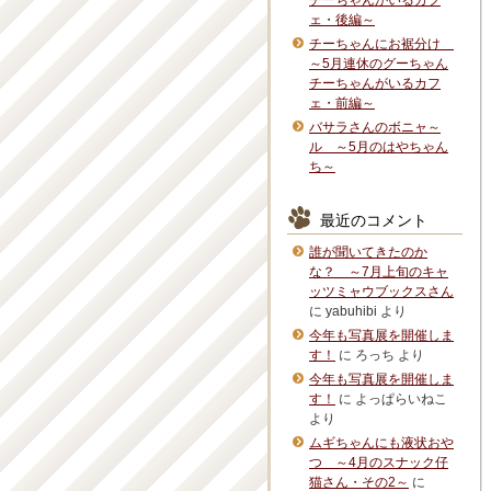
チーちゃんがいるカフ
ェ・後編～
チーちゃんにお裾分け
～5月連休のグーちゃん
チーちゃんがいるカフ
ェ・前編～
バサラさんのボニャ～
ル ～5月のはやちゃん
ち～
最近のコメント
誰が聞いてきたのか
な？ ～7月上旬のキャ
ッツミャウブックスさん
に
yabuhibi
より
今年も写真展を開催しま
す！
に
ろっち
より
今年も写真展を開催しま
す！
に
よっぱらいねこ
より
ムギちゃんにも液状おや
つ ～4月のスナック仔
猫さん・その2～
に