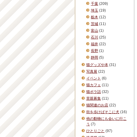
千葉
(209)
埼玉
(19)
栃木
(12)
茨城
(11)
富山
(1)
石川
(25)
福井
(22)
長野
(1)
静岡
(5)
猫グッズや本
(31)
写真展
(22)
イベント
(6)
猫カフェ
(11)
猫ボラ話
(32)
里親募集
(11)
猫関連のお店
(22)
街を歩けばそこに犬
(16)
他の動物にも会いに行こ
う
(7)
ひとりごと
(97)