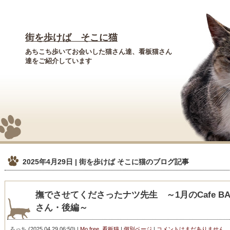
街を歩けば そこに猫
あちこち歩いてお会いした猫さん達、看板猫さん
達をご紹介しています
2025年4月29日 | 街を歩けば そこに猫
のブログ記事
撫でさせてくださったナツ先生 ～1月のCafe BAR 
さん・後編～
ろっち
(
2025.04.29 06:50
)
|
Mo.free
,
看板猫
|
個別ページ
|
コメントはまだありません