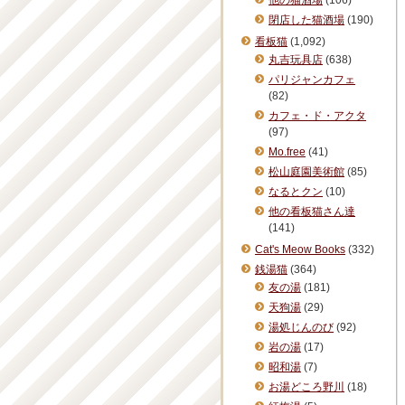
他の猫酒場
(106)
閉店した猫酒場
(190)
看板猫
(1,092)
丸吉玩具店
(638)
パリジャンカフェ
(82)
カフェ・ド・アクタ
(97)
Mo.free
(41)
松山庭園美術館
(85)
なるとクン
(10)
他の看板猫さん達
(141)
Cat's Meow Books
(332)
銭湯猫
(364)
友の湯
(181)
天狗湯
(29)
湯処じんのび
(92)
岩の湯
(17)
昭和湯
(7)
お湯どころ野川
(18)