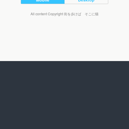
All content Copyright 街を歩けば そこに猫