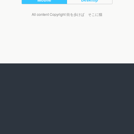
All content Copyright 街を歩けば そこに猫