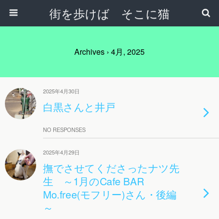
街を歩けば そこに猫
Archives › 4月, 2025
2025年4月30日
白黒さんと井戸
NO RESPONSES
2025年4月29日
撫でさせてくださったナツ先
生 ～1月のCafe BAR
Mo.free(モフリー)さん・後編
～