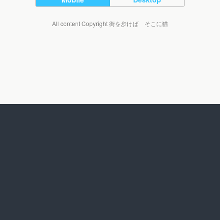
All content Copyright 街を歩けば そこに猫