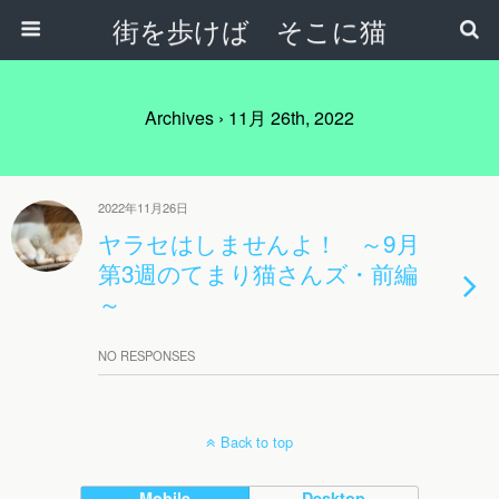
街を歩けば そこに猫
Archives › 11月 26th, 2022
2022年11月26日
ヤラセはしませんよ！ ～9月
第3週のてまり猫さんズ・前編
～
NO RESPONSES
Back to top
Mobile
Desktop