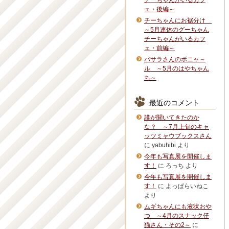
チーちゃんがいるカフ
ェ・後編～
チーちゃんにお裾分け
～5月連休のグーちゃん
チーちゃんがいるカフ
ェ・前編～
バサラさんのボニャ～
ル ～5月のはやちゃん
ち～
最近のコメント
誰が聞いてきたのか
な？ ～7月上旬のキャ
ッツミャウブックスさん
に
yabuhibi
より
今年も写真展を開催しま
す！
に
ろっち
より
今年も写真展を開催しま
す！
に
よっぱらいねこ
より
ムギちゃんにも液状おや
つ ～4月のスナック仔
猫さん・その2～
に