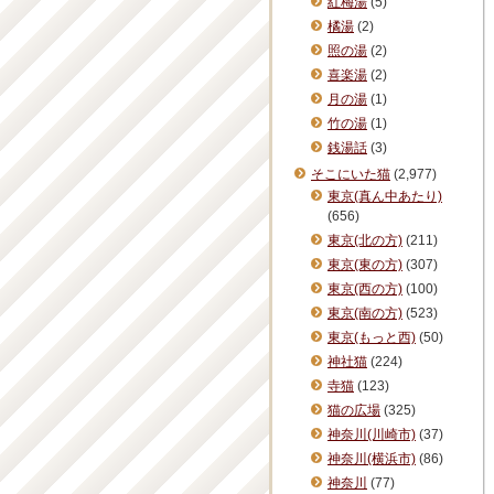
紅梅湯
(5)
橘湯
(2)
照の湯
(2)
喜楽湯
(2)
月の湯
(1)
竹の湯
(1)
銭湯話
(3)
そこにいた猫
(2,977)
東京(真ん中あたり)
(656)
東京(北の方)
(211)
東京(東の方)
(307)
東京(西の方)
(100)
東京(南の方)
(523)
東京(もっと西)
(50)
神社猫
(224)
寺猫
(123)
猫の広場
(325)
神奈川(川崎市)
(37)
神奈川(横浜市)
(86)
神奈川
(77)