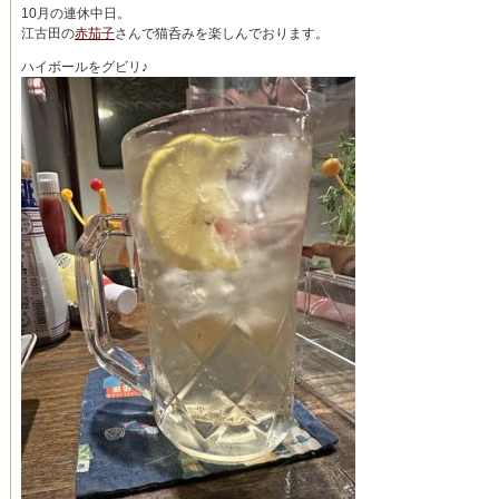
10月の連休中日。
江古田の
赤茄子
さんで猫呑みを楽しんでおります。
ハイボールをグビリ♪