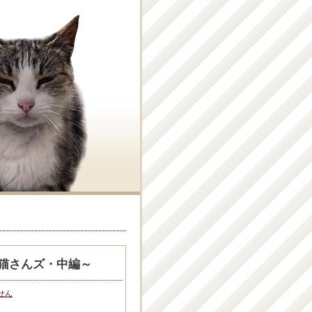
子猫さんズ・中編～
せん