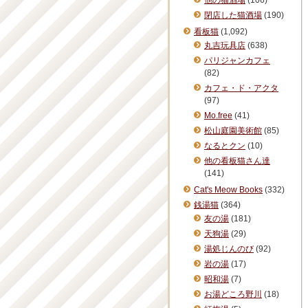
他の猫酒場
(106)
閉店した猫酒場
(190)
看板猫
(1,092)
丸吉玩具店
(638)
パリジャンカフェ
(82)
カフェ・ド・アクタ
(97)
Mo.free
(41)
松山庭園美術館
(85)
なるとクン
(10)
他の看板猫さん達
(141)
Cat's Meow Books
(332)
銭湯猫
(364)
友の湯
(181)
天狗湯
(29)
湯処じんのび
(92)
岩の湯
(17)
昭和湯
(7)
お湯どころ野川
(18)