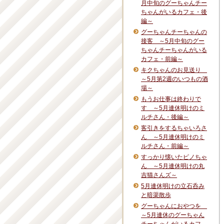
月中旬のグーちゃんチー
ちゃんがいるカフェ・後
編～
グーちゃんチーちゃんの
接客 ～5月中旬のグー
ちゃんチーちゃんがいる
カフェ・前編～
キクちゃんのお見送り
～5月第2週のいつもの酒
場～
もうお仕事は終わりで
す ～5月連休明けのミ
ルチさん・後編～
客引きをするちゃいろさ
ん ～5月連休明けのミ
ルチさん・前編～
すっかり懐いたピノちゃ
ん ～5月連休明けの丸
吉猫さんズ～
5月連休明けの立石呑み
と暗渠散歩
グーちゃんにおやつを
～5月連休のグーちゃん