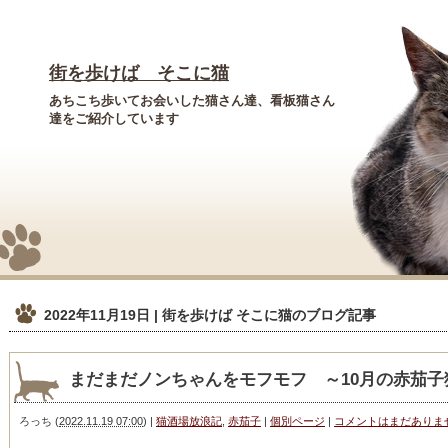
街を歩けば そこに猫
あちこち歩いてお会いした猫さん達、看板猫さん
達をご紹介しています
2022年11月19日 | 街を歩けば そこに猫
のブログ記事
まだまだノンちゃんをモフモフ ～10月の赤茄
ろっち
(
2022.11.19 07:00
)
|
猫酒場放浪記
,
赤茄子
|
個別ページ
|
コメントはまだありま