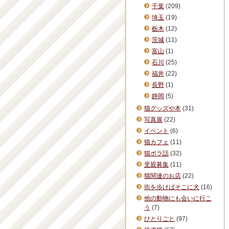
千葉
(209)
埼玉
(19)
栃木
(12)
茨城
(11)
富山
(1)
石川
(25)
福井
(22)
長野
(1)
静岡
(5)
猫グッズや本
(31)
写真展
(22)
イベント
(6)
猫カフェ
(11)
猫ボラ話
(32)
里親募集
(11)
猫関連のお店
(22)
街を歩けばそこに犬
(16)
他の動物にも会いに行こ
う
(7)
ひとりごと
(97)