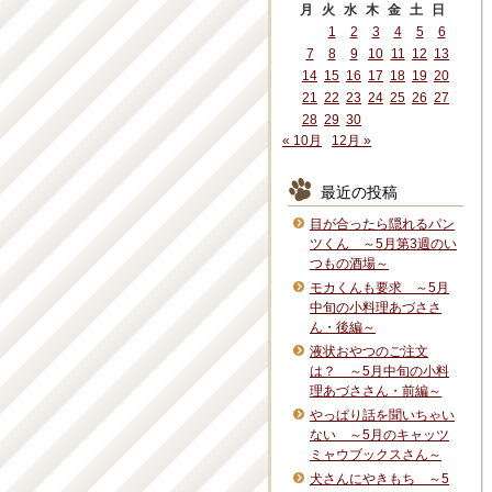
月
火
水
木
金
土
日
1
2
3
4
5
6
7
8
9
10
11
12
13
14
15
16
17
18
19
20
21
22
23
24
25
26
27
28
29
30
« 10月
12月 »
最近の投稿
目が合ったら隠れるパン
ツくん ～5月第3週のい
つもの酒場～
モカくんも要求 ～5月
中旬の小料理あづささ
ん・後編～
液状おやつのご注文
は？ ～5月中旬の小料
理あづささん・前編～
やっぱり話を聞いちゃい
ない ～5月のキャッツ
ミャウブックスさん～
犬さんにやきもち ～5