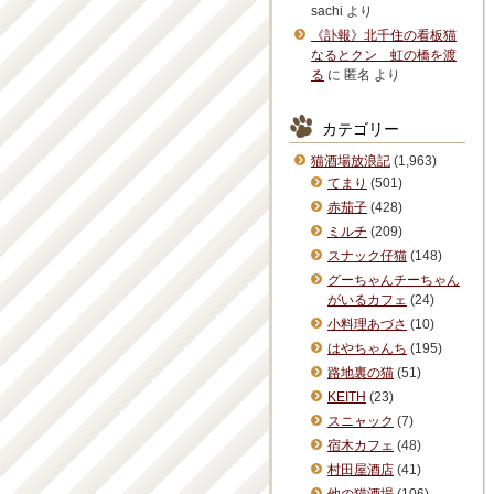
sachi
より
《訃報》北千住の看板猫
なるとクン 虹の橋を渡
る
に
匿名
より
カテゴリー
猫酒場放浪記
(1,963)
てまり
(501)
赤茄子
(428)
ミルチ
(209)
スナック仔猫
(148)
グーちゃんチーちゃん
がいるカフェ
(24)
小料理あづさ
(10)
はやちゃんち
(195)
路地裏の猫
(51)
KEITH
(23)
スニャック
(7)
宿木カフェ
(48)
村田屋酒店
(41)