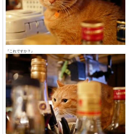
『これですか？』