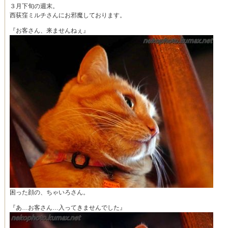
３月下旬の週末。
西荻窪ミルチさんにお邪魔しております。
『お客さん、来ませんねぇ』
困った顔の、ちゃいろさん。
『あ…お客さん…入ってきませんでした』