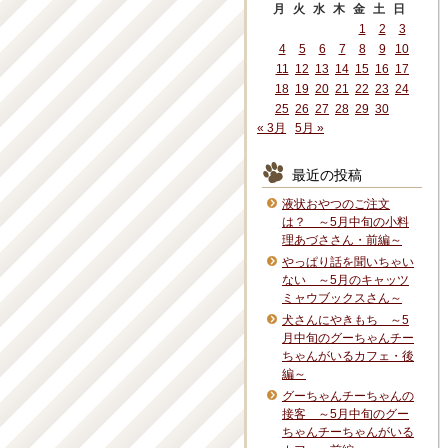
月
火
水
木
金
土
日
1
2
3
4
5
6
7
8
9
10
11
12
13
14
15
16
17
18
19
20
21
22
23
24
25
26
27
28
29
30
« 3月
5月 »
最近の投稿
液状おやつのご注文
は？ ～5月中旬の小料
理あづささん・前編～
やっぱり話を聞いちゃい
ない ～5月のキャッツ
ミャウブックスさん～
犬さんにやきもち ～5
月中旬のグーちゃんチー
ちゃんがいるカフェ・後
編～
グーちゃんチーちゃんの
接客 ～5月中旬のグー
ちゃんチーちゃんがいる