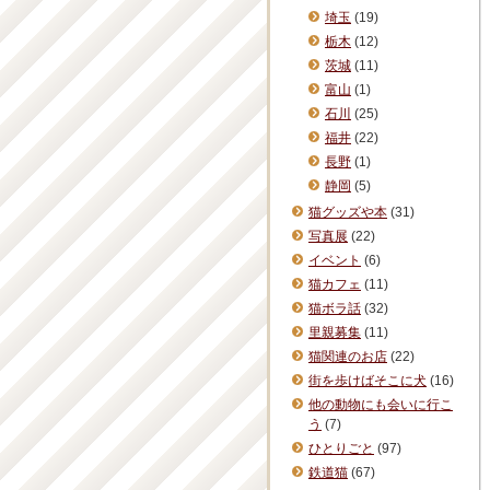
埼玉
(19)
栃木
(12)
茨城
(11)
富山
(1)
石川
(25)
福井
(22)
長野
(1)
静岡
(5)
猫グッズや本
(31)
写真展
(22)
イベント
(6)
猫カフェ
(11)
猫ボラ話
(32)
里親募集
(11)
猫関連のお店
(22)
街を歩けばそこに犬
(16)
他の動物にも会いに行こ
う
(7)
ひとりごと
(97)
鉄道猫
(67)