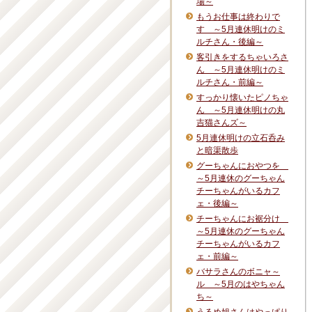
場～
もうお仕事は終わりで
す ～5月連休明けのミ
ルチさん・後編～
客引きをするちゃいろさ
ん ～5月連休明けのミ
ルチさん・前編～
すっかり懐いたピノちゃ
ん ～5月連休明けの丸
吉猫さんズ～
5月連休明けの立石呑み
と暗渠散歩
グーちゃんにおやつを
～5月連休のグーちゃん
チーちゃんがいるカフ
ェ・後編～
チーちゃんにお裾分け
～5月連休のグーちゃん
チーちゃんがいるカフ
ェ・前編～
バサラさんのボニャ～
ル ～5月のはやちゃん
ち～