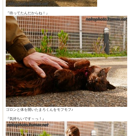
『待ってたんだからね！』
ゴロンと体を開いたまろくんをモフモフ♪
『気持ちいです～っ！』