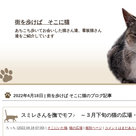
街を歩けば そこに猫
あちこち歩いてお会いした猫さん達、看板猫さん
達をご紹介しています
2022年4月18日 | 街を歩けば そこに猫
のブログ記事
スミレさんを撫でモフ♪ ～３月下旬の猫の広場
ろっち
(
2022.04.18 07:00
)
|
そこにいた猫
,
猫の広場
|
個別ページ
|
コメントはまだあり