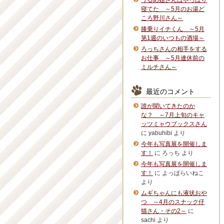
うるめ姐さんはやっぱり
寝てた ～5月のお湯ど
ころ野川さん～
膝乗りイチくん ～5月
第1週のいつもの酒場～
ろっちさんの相手をする
お仕事 ～5月連休前の
ミルチさん～
最近のコメント
誰が聞いてきたのか
な？ ～7月上旬のキャ
ッツミャウブックスさん
に
yabuhibi
より
今年も写真展を開催しま
す！
に
ろっち
より
今年も写真展を開催しま
す！
に
よっぱらいねこ
より
ムギちゃんにも液状おや
つ ～4月のスナック仔
猫さん・その2～
に
sachi
より