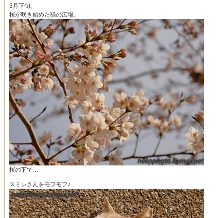
3月下旬。
桜が咲き始めた猫の広場。
桜の下で…
スミレさんをモフモフ♪