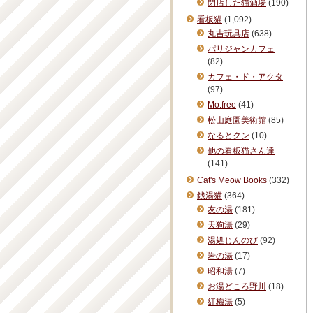
閉店した猫酒場
(190)
看板猫
(1,092)
丸吉玩具店
(638)
パリジャンカフェ
(82)
カフェ・ド・アクタ
(97)
Mo.free
(41)
松山庭園美術館
(85)
なるとクン
(10)
他の看板猫さん達
(141)
Cat's Meow Books
(332)
銭湯猫
(364)
友の湯
(181)
天狗湯
(29)
湯処じんのび
(92)
岩の湯
(17)
昭和湯
(7)
お湯どころ野川
(18)
紅梅湯
(5)