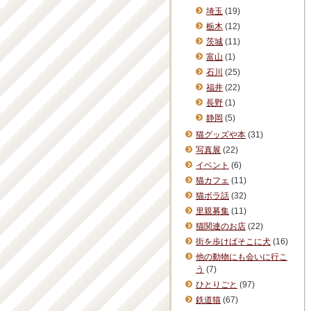
埼玉
(19)
栃木
(12)
茨城
(11)
富山
(1)
石川
(25)
福井
(22)
長野
(1)
静岡
(5)
猫グッズや本
(31)
写真展
(22)
イベント
(6)
猫カフェ
(11)
猫ボラ話
(32)
里親募集
(11)
猫関連のお店
(22)
街を歩けばそこに犬
(16)
他の動物にも会いに行こ
う
(7)
ひとりごと
(97)
鉄道猫
(67)