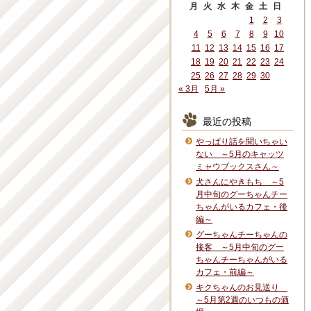
月
火
水
木
金
土
日
1
2
3
4
5
6
7
8
9
10
11
12
13
14
15
16
17
18
19
20
21
22
23
24
25
26
27
28
29
30
« 3月
5月 »
最近の投稿
やっぱり話を聞いちゃい
ない ～5月のキャッツ
ミャウブックスさん～
犬さんにやきもち ～5
月中旬のグーちゃんチー
ちゃんがいるカフェ・後
編～
グーちゃんチーちゃんの
接客 ～5月中旬のグー
ちゃんチーちゃんがいる
カフェ・前編～
キクちゃんのお見送り
～5月第2週のいつもの酒