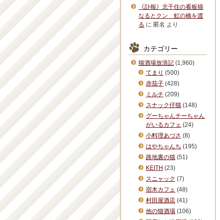
《訃報》北千住の看板猫
なるとクン 虹の橋を渡
る
に
匿名
より
カテゴリー
猫酒場放浪記
(1,960)
てまり
(500)
赤茄子
(428)
ミルチ
(209)
スナック仔猫
(148)
グーちゃんチーちゃん
がいるカフェ
(24)
小料理あづさ
(8)
はやちゃんち
(195)
路地裏の猫
(51)
KEITH
(23)
スニャック
(7)
宿木カフェ
(48)
村田屋酒店
(41)
他の猫酒場
(106)