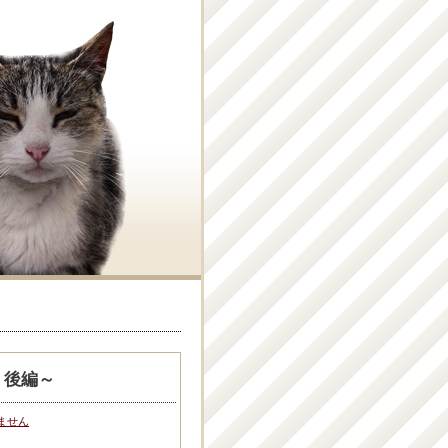
・後編～
ません