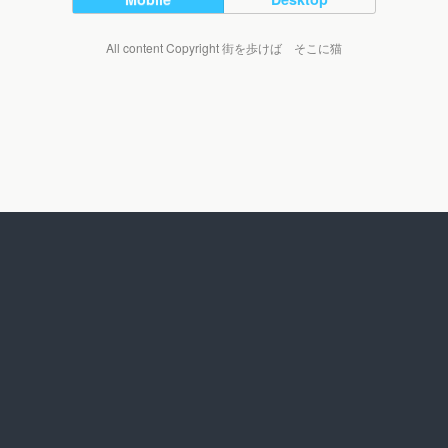
All content Copyright 街を歩けば そこに猫