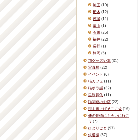
埼玉
(19)
栃木
(12)
茨城
(11)
富山
(1)
石川
(25)
福井
(22)
長野
(1)
静岡
(5)
猫グッズや本
(31)
写真展
(22)
イベント
(6)
猫カフェ
(11)
猫ボラ話
(32)
里親募集
(11)
猫関連のお店
(22)
街を歩けばそこに犬
(16)
他の動物にも会いに行こ
う
(7)
ひとりごと
(97)
鉄道猫
(67)