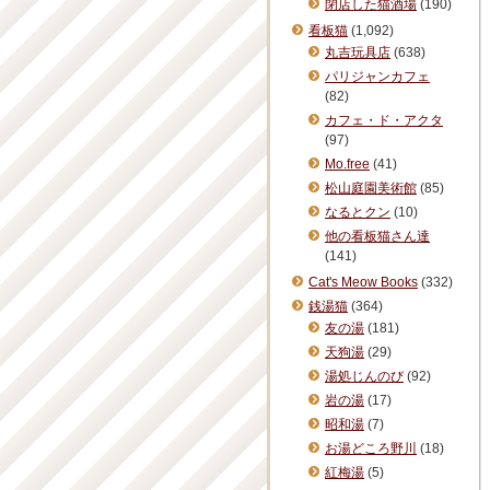
閉店した猫酒場
(190)
看板猫
(1,092)
丸吉玩具店
(638)
パリジャンカフェ
(82)
カフェ・ド・アクタ
(97)
Mo.free
(41)
松山庭園美術館
(85)
なるとクン
(10)
他の看板猫さん達
(141)
Cat's Meow Books
(332)
銭湯猫
(364)
友の湯
(181)
天狗湯
(29)
湯処じんのび
(92)
岩の湯
(17)
昭和湯
(7)
お湯どころ野川
(18)
紅梅湯
(5)