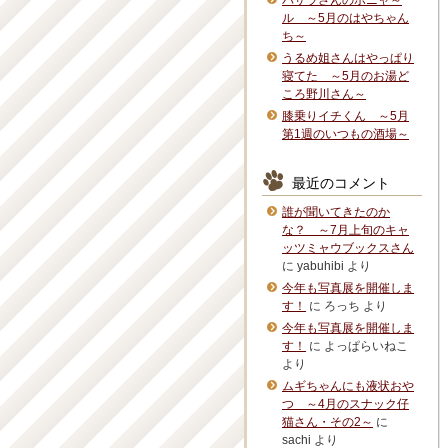
バサラさんのボニャ～
ル ～5月のはやちゃん
ち～
うるめ姐さんはやっぱり
寝てた ～5月のお湯ど
ころ野川さん～
膝乗りイチくん ～5月
第1週のいつもの酒場～
最近のコメント
誰が聞いてきたのか
な？ ～7月上旬のキャ
ッツミャウブックスさん
に
yabuhibi
より
今年も写真展を開催しま
す！
に
ろっち
より
今年も写真展を開催しま
す！
に
よっぱらいねこ
より
ムギちゃんにも液状おや
つ ～4月のスナック仔
猫さん・その2～
に
sachi
より