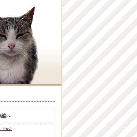
後編～
りません