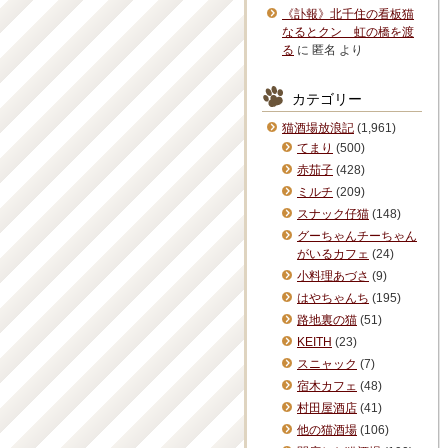
《訃報》北千住の看板猫
なるとクン 虹の橋を渡
る
に
匿名
より
カテゴリー
猫酒場放浪記
(1,961)
てまり
(500)
赤茄子
(428)
ミルチ
(209)
スナック仔猫
(148)
グーちゃんチーちゃん
がいるカフェ
(24)
小料理あづさ
(9)
はやちゃんち
(195)
路地裏の猫
(51)
KEITH
(23)
スニャック
(7)
宿木カフェ
(48)
村田屋酒店
(41)
他の猫酒場
(106)