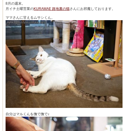
8月の週末。
月イチ土曜営業の
KURAMAE 路地裏の猫
さんにお邪魔しております。
ママさんに甘えるムサシくん。
自分はマルくんを撫で撫で♪