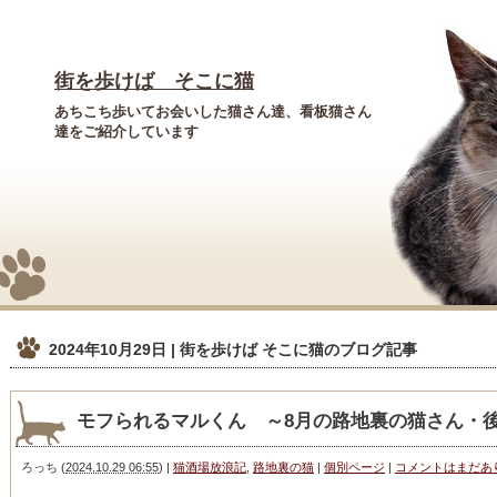
街を歩けば そこに猫
あちこち歩いてお会いした猫さん達、看板猫さん
達をご紹介しています
2024年10月29日 | 街を歩けば そこに猫
のブログ記事
モフられるマルくん ～8月の路地裏の猫さん・
ろっち
(
2024.10.29 06:55
)
|
猫酒場放浪記
,
路地裏の猫
|
個別ページ
|
コメントはまだあ