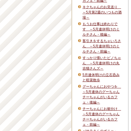
カフェ・前編～
キクちゃんのお見送り
～5月第2週のいつもの酒
場～
もうお仕事は終わりで
す ～5月連休明けのミ
ルチさん・後編～
客引きをするちゃいろさ
ん ～5月連休明けのミ
ルチさん・前編～
すっかり懐いたピノちゃ
ん ～5月連休明けの丸
吉猫さんズ～
5月連休明けの立石呑み
と暗渠散歩
グーちゃんにおやつを
～5月連休のグーちゃん
チーちゃんがいるカフ
ェ・後編～
チーちゃんにお裾分け
～5月連休のグーちゃん
チーちゃんがいるカフ
ェ・前編～