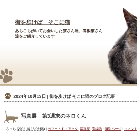
街を歩けば そこに猫
あちこち歩いてお会いした猫さん達、看板猫さん
達をご紹介しています
2024年10月13日 | 街を歩けば そこに猫
のブログ記事
写真展 第3週末のネロくん
ろっち
(
2024.10.13 06:55
)
|
カフェ・ド・アクタ
,
写真展
,
看板猫
|
個別ページ
|
コメン