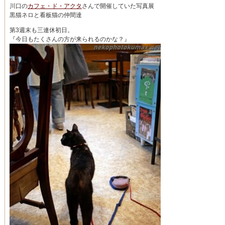
川口の
カフェ・ド・アクタ
さんで開催していた写真展
黒猫ネロと看板猫の仲間達
第3週末も三連休初日。
『今日もたくさんの方が来られるのかな？』