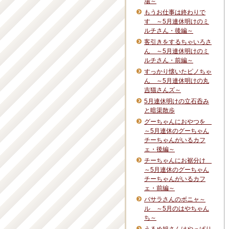
場～
もうお仕事は終わりで
す ～5月連休明けのミ
ルチさん・後編～
客引きをするちゃいろさ
ん ～5月連休明けのミ
ルチさん・前編～
すっかり懐いたピノちゃ
ん ～5月連休明けの丸
吉猫さんズ～
5月連休明けの立石呑み
と暗渠散歩
グーちゃんにおやつを
～5月連休のグーちゃん
チーちゃんがいるカフ
ェ・後編～
チーちゃんにお裾分け
～5月連休のグーちゃん
チーちゃんがいるカフ
ェ・前編～
バサラさんのボニャ～
ル ～5月のはやちゃん
ち～