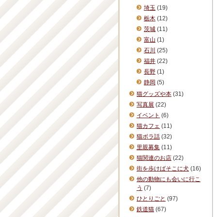
埼玉
(19)
栃木
(12)
茨城
(11)
富山
(1)
石川
(25)
福井
(22)
長野
(1)
静岡
(5)
猫グッズや本
(31)
写真展
(22)
イベント
(6)
猫カフェ
(11)
猫ボラ話
(32)
里親募集
(11)
猫関連のお店
(22)
街を歩けばそこに犬
(16)
他の動物にも会いに行こ
う
(7)
ひとりごと
(97)
鉄道猫
(67)