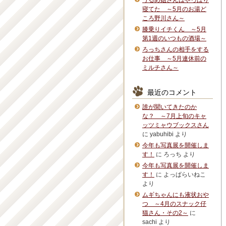
うるめ姐さんはやっぱり
寝てた ～5月のお湯ど
ころ野川さん～
膝乗りイチくん ～5月
第1週のいつもの酒場～
ろっちさんの相手をする
お仕事 ～5月連休前の
ミルチさん～
最近のコメント
誰が聞いてきたのか
な？ ～7月上旬のキャ
ッツミャウブックスさん
に
yabuhibi
より
今年も写真展を開催しま
す！
に
ろっち
より
今年も写真展を開催しま
す！
に
よっぱらいねこ
より
ムギちゃんにも液状おや
つ ～4月のスナック仔
猫さん・その2～
に
sachi
より