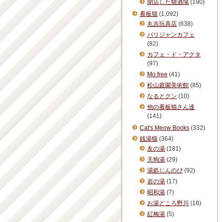
閉店した猫酒場
(190)
看板猫
(1,092)
丸吉玩具店
(638)
パリジャンカフェ
(82)
カフェ・ド・アクタ
(97)
Mo.free
(41)
松山庭園美術館
(85)
なるとクン
(10)
他の看板猫さん達
(141)
Cat's Meow Books
(332)
銭湯猫
(364)
友の湯
(181)
天狗湯
(29)
湯処じんのび
(92)
岩の湯
(17)
昭和湯
(7)
お湯どころ野川
(18)
紅梅湯
(5)