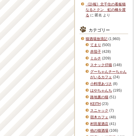
《訃報》北千住の看板猫
なるとクン 虹の橋を渡
る
に
匿名
より
カテゴリー
猫酒場放浪記
(1,960)
てまり
(500)
赤茄子
(428)
ミルチ
(209)
スナック仔猫
(148)
グーちゃんチーちゃん
がいるカフェ
(24)
小料理あづさ
(8)
はやちゃんち
(195)
路地裏の猫
(51)
KEITH
(23)
スニャック
(7)
宿木カフェ
(48)
村田屋酒店
(41)
他の猫酒場
(106)