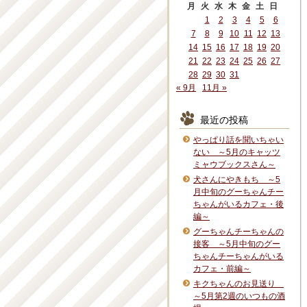
月
火
水
木
金
土
日
1
2
3
4
5
6
7
8
9
10
11
12
13
14
15
16
17
18
19
20
21
22
23
24
25
26
27
28
29
30
31
« 9月
11月 »
最近の投稿
やっぱり話を聞いちゃい
ない ～5月のキャッツ
ミャウブックスさん～
犬さんにやきもち ～5
月中旬のグーちゃんチー
ちゃんがいるカフェ・後
編～
グーちゃんチーちゃんの
接客 ～5月中旬のグー
ちゃんチーちゃんがいる
カフェ・前編～
キクちゃんのお見送り
～5月第2週のいつもの酒