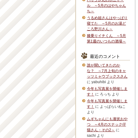
バサラさんのボニャ～
ル ～5月のはやちゃん
ち～
うるめ姐さんはやっぱり
寝てた ～5月のお湯ど
ころ野川さん～
膝乗りイチくん ～5月
第1週のいつもの酒場～
最近のコメント
誰が聞いてきたのか
な？ ～7月上旬のキャ
ッツミャウブックスさん
に
yabuhibi
より
今年も写真展を開催しま
す！
に
ろっち
より
今年も写真展を開催しま
す！
に
よっぱらいねこ
より
ムギちゃんにも液状おや
つ ～4月のスナック仔
猫さん・その2～
に
sachi
より