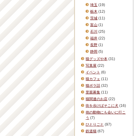
埼玉
(19)
栃木
(12)
茨城
(11)
富山
(1)
石川
(25)
福井
(22)
長野
(1)
静岡
(5)
猫グッズや本
(31)
写真展
(22)
イベント
(6)
猫カフェ
(11)
猫ボラ話
(32)
里親募集
(11)
猫関連のお店
(22)
街を歩けばそこに犬
(16)
他の動物にも会いに行こ
う
(7)
ひとりごと
(97)
鉄道猫
(67)