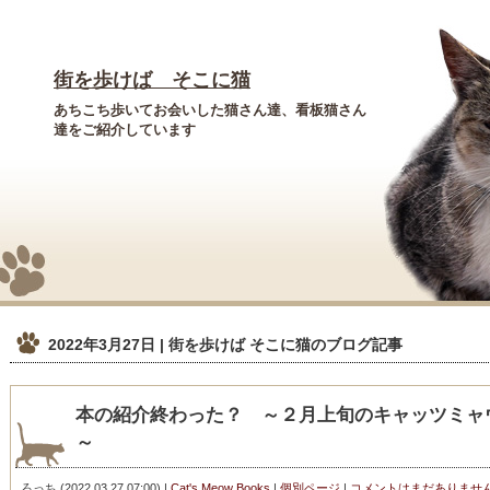
街を歩けば そこに猫
あちこち歩いてお会いした猫さん達、看板猫さん
達をご紹介しています
2022年3月27日 | 街を歩けば そこに猫
のブログ記事
本の紹介終わった？ ～２月上旬のキャッツミャ
～
ろっち
(
2022.03.27 07:00
)
|
Cat's Meow Books
|
個別ページ
|
コメントはまだありませ