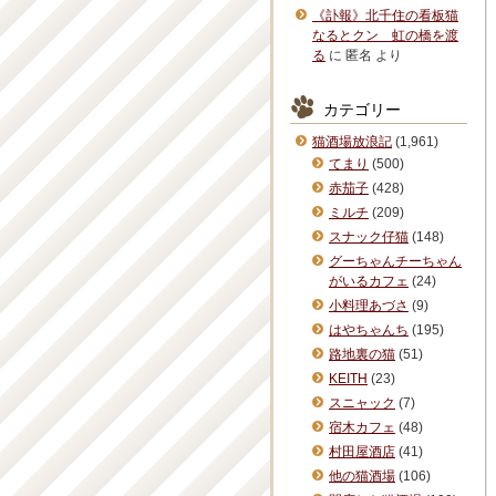
《訃報》北千住の看板猫
なるとクン 虹の橋を渡
る
に
匿名
より
カテゴリー
猫酒場放浪記
(1,961)
てまり
(500)
赤茄子
(428)
ミルチ
(209)
スナック仔猫
(148)
グーちゃんチーちゃん
がいるカフェ
(24)
小料理あづさ
(9)
はやちゃんち
(195)
路地裏の猫
(51)
KEITH
(23)
スニャック
(7)
宿木カフェ
(48)
村田屋酒店
(41)
他の猫酒場
(106)