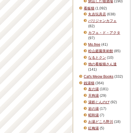
閉店した猫酒場
(190)
看板猫
(1,092)
丸吉玩具店
(638)
パリジャンカフェ
(82)
カフェ・ド・アクタ
(97)
Mo.free
(41)
松山庭園美術館
(85)
なるとクン
(10)
他の看板猫さん達
(141)
Cat's Meow Books
(332)
銭湯猫
(364)
友の湯
(181)
天狗湯
(29)
湯処じんのび
(92)
岩の湯
(17)
昭和湯
(7)
お湯どころ野川
(18)
紅梅湯
(5)