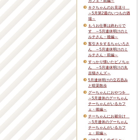
カフェ・前編～
キクちゃんのお見送り
～5月第2週のいつもの酒
場～
もうお仕事は終わりで
す ～5月連休明けのミ
ルチさん・後編～
客引きをするちゃいろさ
ん ～5月連休明けのミ
ルチさん・前編～
すっかり懐いたピノちゃ
ん ～5月連休明けの丸
吉猫さんズ～
5月連休明けの立石呑み
と暗渠散歩
グーちゃんにおやつを
～5月連休のグーちゃん
チーちゃんがいるカフ
ェ・後編～
チーちゃんにお裾分け
～5月連休のグーちゃん
チーちゃんがいるカフ
ェ・前編～