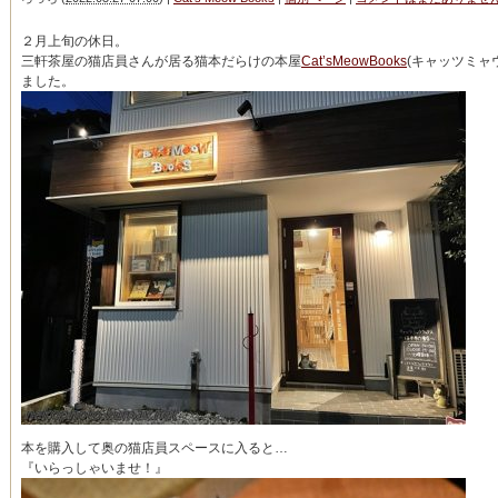
２月上旬の休日。
三軒茶屋の猫店員さんが居る猫本だらけの本屋
Cat’sMeowBooks
(キャッツミャ
ました。
本を購入して奥の猫店員スペースに入ると…
『いらっしゃいませ！』