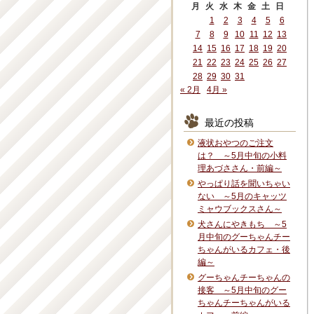
月
火
水
木
金
土
日
1
2
3
4
5
6
7
8
9
10
11
12
13
14
15
16
17
18
19
20
21
22
23
24
25
26
27
28
29
30
31
« 2月
4月 »
最近の投稿
液状おやつのご注文
は？ ～5月中旬の小料
理あづささん・前編～
やっぱり話を聞いちゃい
ない ～5月のキャッツ
ミャウブックスさん～
犬さんにやきもち ～5
月中旬のグーちゃんチー
ちゃんがいるカフェ・後
編～
グーちゃんチーちゃんの
接客 ～5月中旬のグー
ちゃんチーちゃんがいる