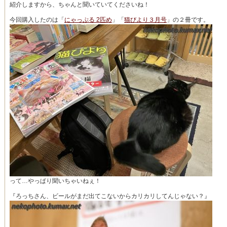
紹介しますから、ちゃんと聞いていてくださいね！
今回購入したのは「
にゃっぷる 2匹め
」「
猫びより３月号
」の２冊です。
って…やっぱり聞いちゃいねぇ！
『ろっちさん、ビールがまだ出てこないからカリカリしてんじゃない？』