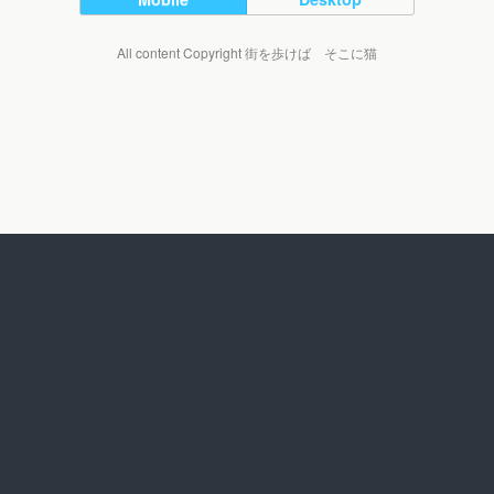
All content Copyright 街を歩けば そこに猫