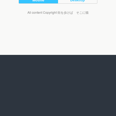
All content Copyright 街を歩けば そこに猫