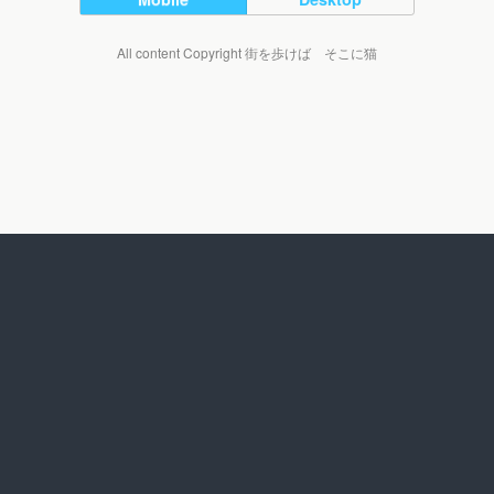
All content Copyright 街を歩けば そこに猫