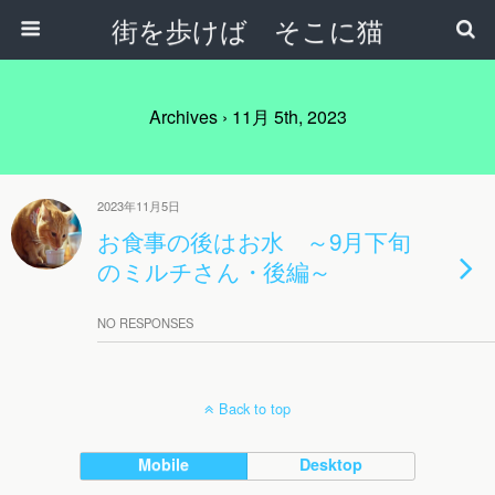
街を歩けば そこに猫
Archives › 11月 5th, 2023
2023年11月5日
お食事の後はお水 ～9月下旬
のミルチさん・後編～
NO RESPONSES
Back to top
Mobile
Desktop