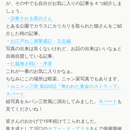
が、その中でも自分がお気に入りの記事を４つ紹介しま
しょう。
・
説教される黒白さん
とある公園でカラスにカリカリを取られた猫さんをご紹
介した時の記事。
・
お江戸ねこ屋繁盛記・立志編
写真の出来は良くないけれど、お話の出来はいいなぁと
自画自賛している記事。
・
仁義無き戦い・序章
これが一番のお気に入りかなぁ。
ちなみにこの場所は暗渠。ニャン渠写真でもあります。
・
ルニャン三世 第222話『奪われた黄金のストラップ』
Ａパート
組写真をルパン三世風に演出してみました。
Ｂパート
も
見てくださいね！
皆さんのおかげで15年続けてこられました。
集大成として川口の
カフェ・ド・アクタ
さんで個展開催