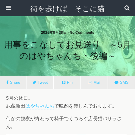
街を歩けば そこに猫
2025年8月28日 • No Comments
用事をこなしてお見送り ～5月
のはやちゃんち・後編～
Share
Tweet
Pin
Mail
SMS
5月の休日。
武蔵新田
はやちゃんち
で晩酌を楽しんでおります。
何かの観察が終わって椅子でくつろぐ店長猫バサラさ
ん。