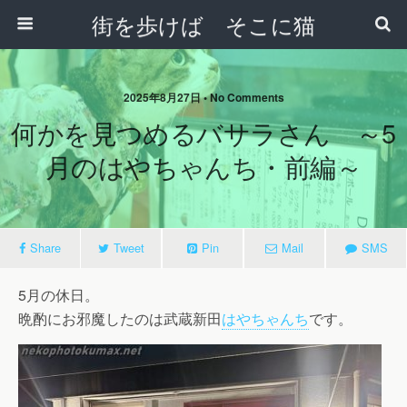
街を歩けば そこに猫
2025年8月27日 • No Comments
何かを見つめるバサラさん ～5
月のはやちゃんち・前編～
Share
Tweet
Pin
Mail
SMS
5月の休日。
晩酌にお邪魔したのは武蔵新田
はやちゃんち
です。