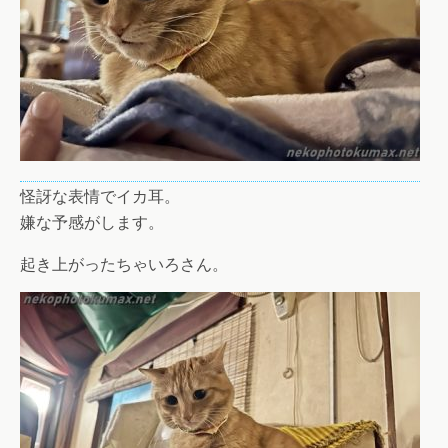
怪訝な表情でイカ耳。
嫌な予感がします。
起き上がったちゃいろさん。