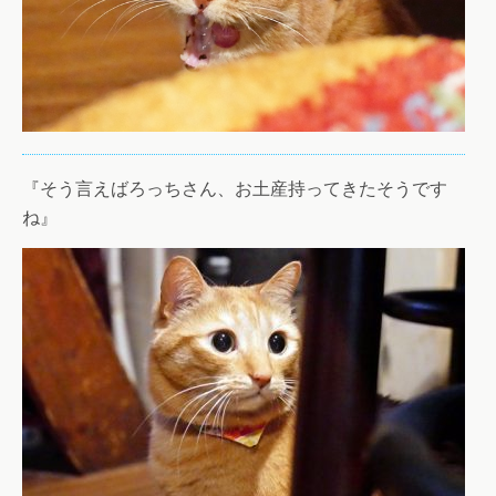
『そう言えばろっちさん、お土産持ってきたそうです
ね』