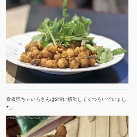
看板猫ちゃいろさんは2階に移動してくつろいでいまし
た。