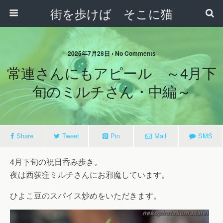
街を歩けば そこに猫
2025年7月28日 • No Comments
常連さんにもアピール ～4月下
旬のミルチさん・中編～
Share
Tweet
Pin
Mail
SMS
4月下旬の祝日呑み歩き。
夜は西荻窪ミルチさんにお邪魔しています。
ひよこ豆のスパイス炒めをいただきます。