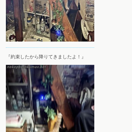
『約束したから降りてきましたよ！』