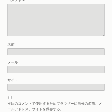
名前
メール
サイト
次回のコメントで使用するためブラウザーに自分の名前、メ
ールアドレス、サイトを保存する。