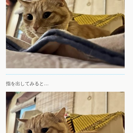
指を出してみると…