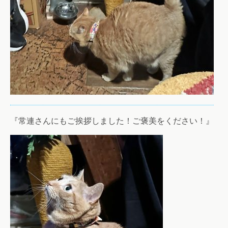
『常連さんにもご挨拶しました！ご褒美をください！』