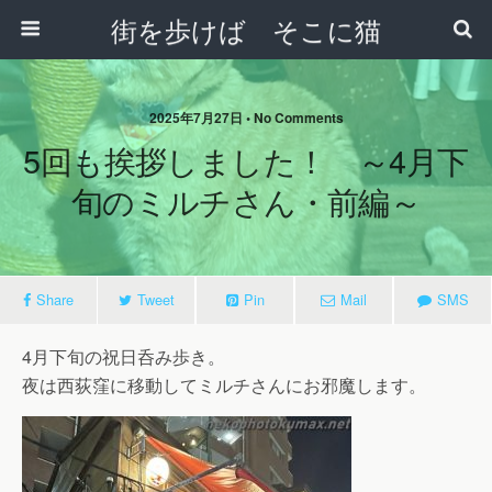
街を歩けば そこに猫
2025年7月27日 • No Comments
5回も挨拶しました！ ～4月下
旬のミルチさん・前編～
Share
Tweet
Pin
Mail
SMS
4月下旬の祝日呑み歩き。
夜は西荻窪に移動してミルチさんにお邪魔します。