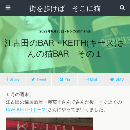
街を歩けば そこに猫
2022年6月25日 • No Comments
江古田のBAR・KEITH(キース)さ
んの猫BAR その１
Share
Tweet
Pin
Mail
SMS
５月の週末。
江古田の猫居酒屋・赤茄子さんで呑んだ後、すぐ近くの
BAR KEITH(キース)
さんにやってまいりました。