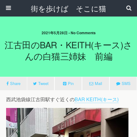
街を歩けば そこに猫
2021年5月28日 • No Comments
江古田のBAR・KEITH(キース)さ
んの白猫三姉妹 前編
Share
Tweet
Pin
Mail
SMS
西武池袋線江古田駅すぐ近くの
BAR KEITH(キース)