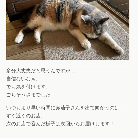
多分大丈夫だと思うんですが…
自信ないなぁ。
でも気を付けます。
ごちそうさまでした！
いつもより早い時間に赤茄子さんを出て向かうのは…
すぐ近くのお店。
次のお店で呑んだ様子は次回からお届けします！