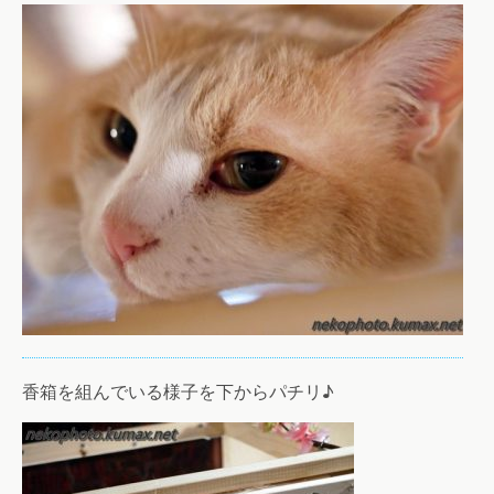
香箱を組んでいる様子を下からパチリ♪