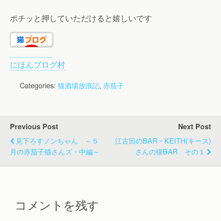
ポチッと押していただけると嬉しいです
にほんブログ村
Categories:
猫酒場放浪記
,
赤茄子
Previous Post
Next Post
見下ろすノンちゃん ～５
江古田のBAR・KEITH(キース)
月の赤茄子猫さんズ・中編～
さんの猫BAR その１
コメントを残す