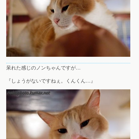
呆れた感じのノンちゃんですが…
『しょうがないですねぇ。くんくん…』