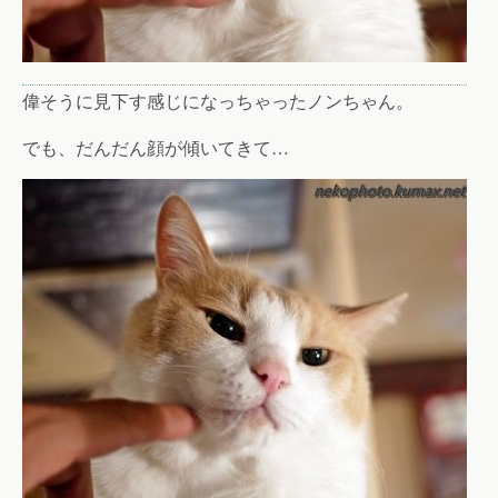
偉そうに見下す感じになっちゃったノンちゃん。
でも、だんだん顔が傾いてきて…