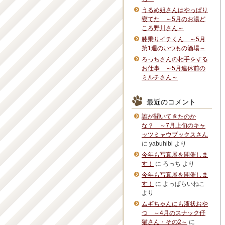
うるめ姐さんはやっぱり
寝てた ～5月のお湯ど
ころ野川さん～
膝乗りイチくん ～5月
第1週のいつもの酒場～
ろっちさんの相手をする
お仕事 ～5月連休前の
ミルチさん～
最近のコメント
誰が聞いてきたのか
な？ ～7月上旬のキャ
ッツミャウブックスさん
に
yabuhibi
より
今年も写真展を開催しま
す！
に
ろっち
より
今年も写真展を開催しま
す！
に
よっぱらいねこ
より
ムギちゃんにも液状おや
つ ～4月のスナック仔
猫さん・その2～
に