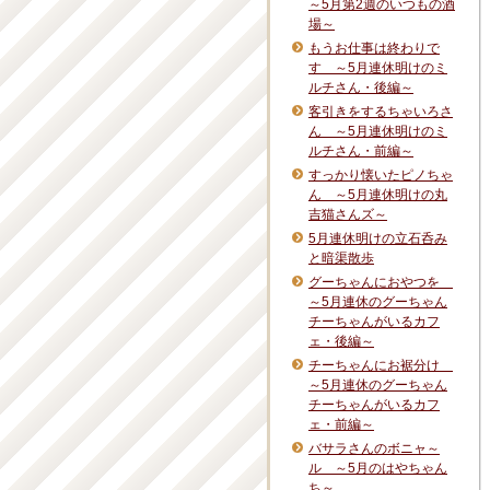
～5月第2週のいつもの酒
場～
もうお仕事は終わりで
す ～5月連休明けのミ
ルチさん・後編～
客引きをするちゃいろさ
ん ～5月連休明けのミ
ルチさん・前編～
すっかり懐いたピノちゃ
ん ～5月連休明けの丸
吉猫さんズ～
5月連休明けの立石呑み
と暗渠散歩
グーちゃんにおやつを
～5月連休のグーちゃん
チーちゃんがいるカフ
ェ・後編～
チーちゃんにお裾分け
～5月連休のグーちゃん
チーちゃんがいるカフ
ェ・前編～
バサラさんのボニャ～
ル ～5月のはやちゃん
ち～