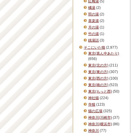
紅梅湯
(5)
橘湯
(2)
照の湯
(2)
喜楽湯
(2)
月の湯
(1)
竹の湯
(1)
銭湯話
(3)
そこにいた猫
(2,977)
東京(真ん中あたり)
(656)
東京(北の方)
(211)
東京(東の方)
(307)
東京(西の方)
(100)
東京(南の方)
(523)
東京(もっと西)
(50)
神社猫
(224)
寺猫
(123)
猫の広場
(325)
神奈川(川崎市)
(37)
神奈川(横浜市)
(86)
神奈川
(77)