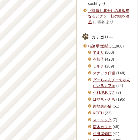
sachi
より
《訃報》北千住の看板猫
なるとクン 虹の橋を渡
る
に
匿名
より
カテゴリー
猫酒場放浪記
(1,960)
てまり
(500)
赤茄子
(428)
ミルチ
(209)
スナック仔猫
(148)
グーちゃんチーちゃん
がいるカフェ
(24)
小料理あづさ
(8)
はやちゃんち
(195)
路地裏の猫
(51)
KEITH
(23)
スニャック
(7)
宿木カフェ
(48)
村田屋酒店
(41)