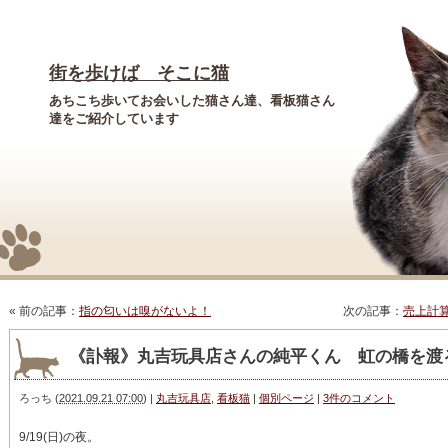
街を歩けば そこに猫
あちこち歩いてお会いした猫さん達、看板猫さん
達をご紹介しています
« 前の記事：
指の匂いは嗅がないよ！
次の記事：
売上計
《訃報》丸吉玩具店さんの純平くん 虹の橋を渡
ろっち
(
2021.09.21 07:00
)
|
丸吉玩具店
,
看板猫
|
個別ページ
|
3件のコメント
9/19(日)の夜。