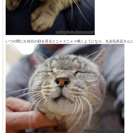
いつの間にか自分の顔を見るとニャァニャァ鳴くようになり、丸吉玩具店さん