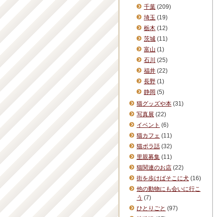
千葉
(209)
埼玉
(19)
栃木
(12)
茨城
(11)
富山
(1)
石川
(25)
福井
(22)
長野
(1)
静岡
(5)
猫グッズや本
(31)
写真展
(22)
イベント
(6)
猫カフェ
(11)
猫ボラ話
(32)
里親募集
(11)
猫関連のお店
(22)
街を歩けばそこに犬
(16)
他の動物にも会いに行こ
う
(7)
ひとりごと
(97)