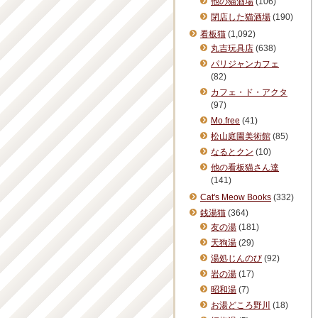
他の猫酒場
(106)
閉店した猫酒場
(190)
看板猫
(1,092)
丸吉玩具店
(638)
パリジャンカフェ
(82)
カフェ・ド・アクタ
(97)
Mo.free
(41)
松山庭園美術館
(85)
なるとクン
(10)
他の看板猫さん達
(141)
Cat's Meow Books
(332)
銭湯猫
(364)
友の湯
(181)
天狗湯
(29)
湯処じんのび
(92)
岩の湯
(17)
昭和湯
(7)
お湯どころ野川
(18)