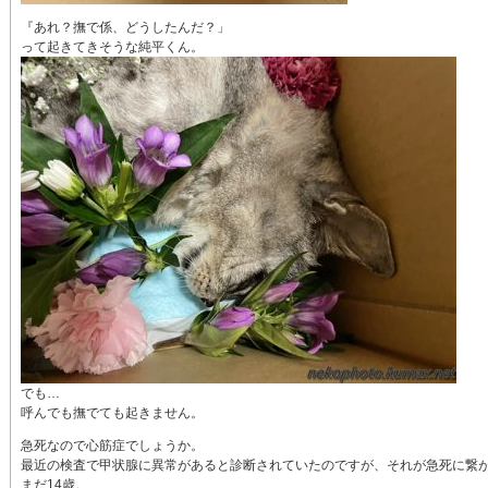
『あれ？撫で係、どうしたんだ？」
って起きてきそうな純平くん。
でも…
呼んでも撫でても起きません。
急死なので心筋症でしょうか。
最近の検査で甲状腺に異常があると診断されていたのですが、それが急死に繋
まだ14歳。