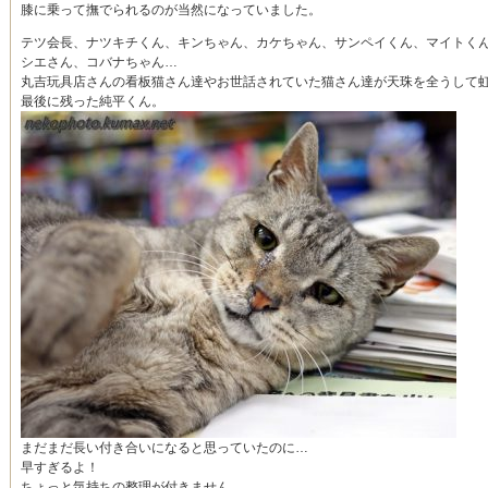
膝に乗って撫でられるのが当然になっていました。
テツ会長、ナツキチくん、キンちゃん、カケちゃん、サンペイくん、マイトく
シエさん、コバナちゃん…
丸吉玩具店さんの看板猫さん達やお世話されていた猫さん達が天珠を全うして
最後に残った純平くん。
まだまだ長い付き合いになると思っていたのに…
早すぎるよ！
ちょっと気持ちの整理が付きません。