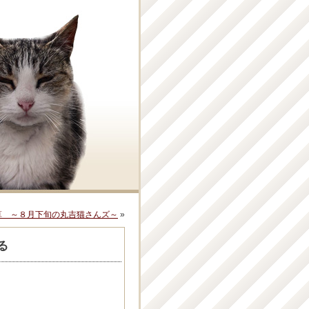
算 ～８月下旬の丸吉猫さんズ～
»
る