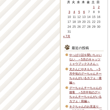
月
火
水
木
金
土
日
1
2
3
4
5
6
7
8
9
10
11
12
13
14
15
16
17
18
19
20
21
22
23
24
25
26
27
28
29
30
31
« 7月
最近の投稿
やっぱり話を聞いちゃい
ない ～5月のキャッツ
ミャウブックスさん～
犬さんにやきもち ～5
月中旬のグーちゃんチー
ちゃんがいるカフェ・後
編～
グーちゃんチーちゃんの
接客 ～5月中旬のグー
ちゃんチーちゃんがいる
カフェ・前編～
キクちゃんのお見送り