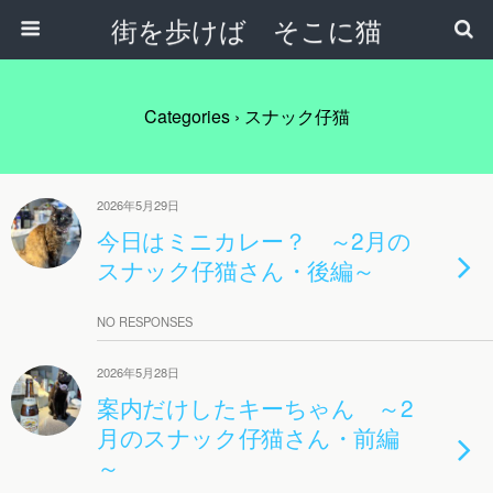
街を歩けば そこに猫
Categories ›
スナック仔猫
2026年5月29日
今日はミニカレー？ ～2月の
スナック仔猫さん・後編～
NO RESPONSES
2026年5月28日
案内だけしたキーちゃん ～2
月のスナック仔猫さん・前編
～