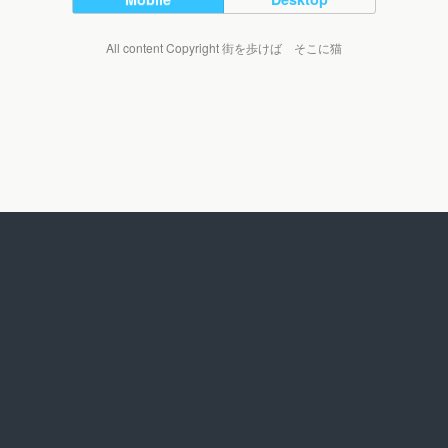
All content Copyright 街を歩けば そこに猫