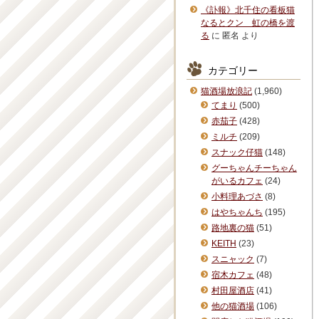
《訃報》北千住の看板猫
なるとクン 虹の橋を渡
る
に
匿名
より
カテゴリー
猫酒場放浪記
(1,960)
てまり
(500)
赤茄子
(428)
ミルチ
(209)
スナック仔猫
(148)
グーちゃんチーちゃん
がいるカフェ
(24)
小料理あづさ
(8)
はやちゃんち
(195)
路地裏の猫
(51)
KEITH
(23)
スニャック
(7)
宿木カフェ
(48)
村田屋酒店
(41)
他の猫酒場
(106)