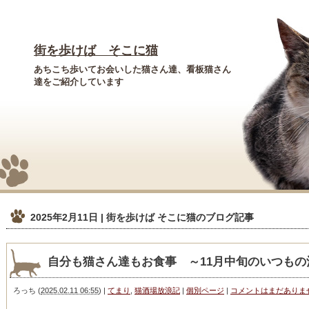
街を歩けば そこに猫
あちこち歩いてお会いした猫さん達、看板猫さん
達をご紹介しています
2025年2月11日 | 街を歩けば そこに猫
のブログ記事
自分も猫さん達もお食事 ～11月中旬のいつもの
ろっち
(
2025.02.11 06:55
)
|
てまり
,
猫酒場放浪記
|
個別ページ
|
コメントはまだありま