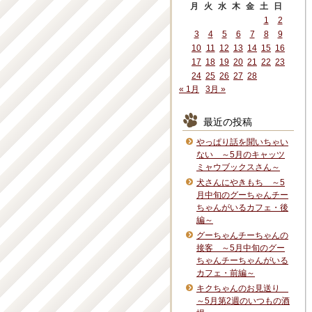
月
火
水
木
金
土
日
1
2
3
4
5
6
7
8
9
10
11
12
13
14
15
16
17
18
19
20
21
22
23
24
25
26
27
28
« 1月
3月 »
最近の投稿
やっぱり話を聞いちゃい
ない ～5月のキャッツ
ミャウブックスさん～
犬さんにやきもち ～5
月中旬のグーちゃんチー
ちゃんがいるカフェ・後
編～
グーちゃんチーちゃんの
接客 ～5月中旬のグー
ちゃんチーちゃんがいる
カフェ・前編～
キクちゃんのお見送り
～5月第2週のいつもの酒