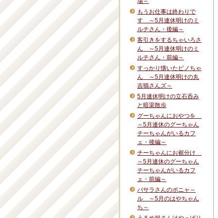
場～
もうお仕事は終わりで
す ～5月連休明けのミ
ルチさん・後編～
客引きをするちゃいろさ
ん ～5月連休明けのミ
ルチさん・前編～
すっかり懐いたピノちゃ
ん ～5月連休明けの丸
吉猫さんズ～
5月連休明けの立石呑み
と暗渠散歩
グーちゃんにおやつを
～5月連休のグーちゃん
チーちゃんがいるカフ
ェ・後編～
チーちゃんにお裾分け
～5月連休のグーちゃん
チーちゃんがいるカフ
ェ・前編～
バサラさんのボニャ～
ル ～5月のはやちゃん
ち～