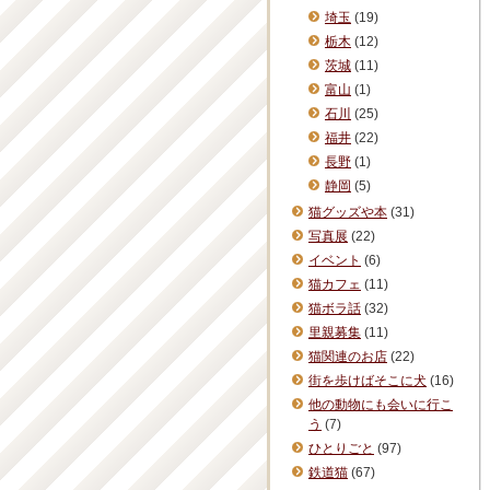
埼玉
(19)
栃木
(12)
茨城
(11)
富山
(1)
石川
(25)
福井
(22)
長野
(1)
静岡
(5)
猫グッズや本
(31)
写真展
(22)
イベント
(6)
猫カフェ
(11)
猫ボラ話
(32)
里親募集
(11)
猫関連のお店
(22)
街を歩けばそこに犬
(16)
他の動物にも会いに行こ
う
(7)
ひとりごと
(97)
鉄道猫
(67)