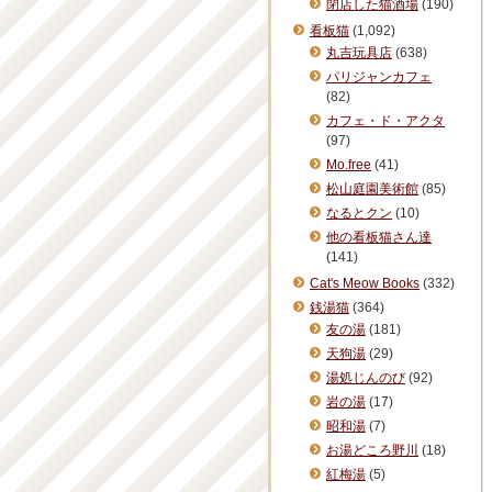
閉店した猫酒場
(190)
看板猫
(1,092)
丸吉玩具店
(638)
パリジャンカフェ
(82)
カフェ・ド・アクタ
(97)
Mo.free
(41)
松山庭園美術館
(85)
なるとクン
(10)
他の看板猫さん達
(141)
Cat's Meow Books
(332)
銭湯猫
(364)
友の湯
(181)
天狗湯
(29)
湯処じんのび
(92)
岩の湯
(17)
昭和湯
(7)
お湯どころ野川
(18)
紅梅湯
(5)