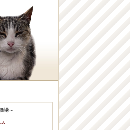
酒場～
せん