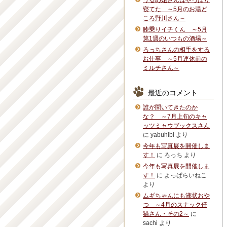
うるめ姐さんはやっぱり
寝てた ～5月のお湯ど
ころ野川さん～
膝乗りイチくん ～5月
第1週のいつもの酒場～
ろっちさんの相手をする
お仕事 ～5月連休前の
ミルチさん～
最近のコメント
誰が聞いてきたのか
な？ ～7月上旬のキャ
ッツミャウブックスさん
に
yabuhibi
より
今年も写真展を開催しま
す！
に
ろっち
より
今年も写真展を開催しま
す！
に
よっぱらいねこ
より
ムギちゃんにも液状おや
つ ～4月のスナック仔
猫さん・その2～
に
sachi
より