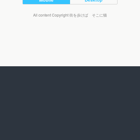
All content Copyright 街を歩けば そこに猫