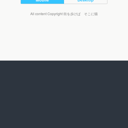
All content Copyright 街を歩けば そこに猫