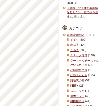
sachi
より
《訃報》北千住の看板猫
なるとクン 虹の橋を渡
る
に
匿名
より
カテゴリー
猫酒場放浪記
(1,961)
てまり
(500)
赤茄子
(428)
ミルチ
(209)
スナック仔猫
(148)
グーちゃんチーちゃん
がいるカフェ
(24)
小料理あづさ
(9)
はやちゃんち
(195)
路地裏の猫
(51)
KEITH
(23)
スニャック
(7)
宿木カフェ
(48)
村田屋酒店
(41)