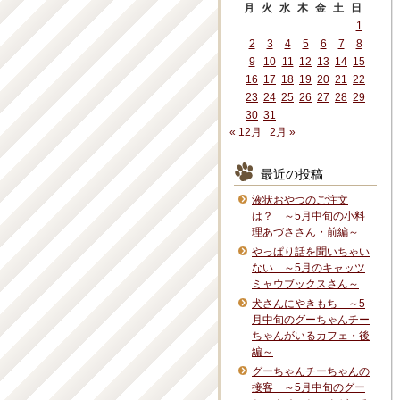
月
火
水
木
金
土
日
1
2
3
4
5
6
7
8
9
10
11
12
13
14
15
16
17
18
19
20
21
22
23
24
25
26
27
28
29
30
31
« 12月
2月 »
最近の投稿
液状おやつのご注文
は？ ～5月中旬の小料
理あづささん・前編～
やっぱり話を聞いちゃい
ない ～5月のキャッツ
ミャウブックスさん～
犬さんにやきもち ～5
月中旬のグーちゃんチー
ちゃんがいるカフェ・後
編～
グーちゃんチーちゃんの
接客 ～5月中旬のグー