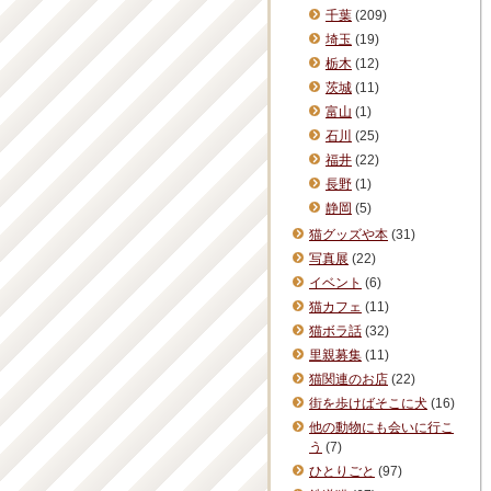
千葉
(209)
埼玉
(19)
栃木
(12)
茨城
(11)
富山
(1)
石川
(25)
福井
(22)
長野
(1)
静岡
(5)
猫グッズや本
(31)
写真展
(22)
イベント
(6)
猫カフェ
(11)
猫ボラ話
(32)
里親募集
(11)
猫関連のお店
(22)
街を歩けばそこに犬
(16)
他の動物にも会いに行こ
う
(7)
ひとりごと
(97)