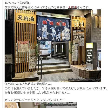
1/2恒例の初詣猫詣。
放浪で冷えた体を温めにやってきたのは西荻窪・
天狗湯
さんです。
住宅地にある人気銭湯の天狗湯さん。
この日も混んでいましたが、皆さん譲り合ってのんびりお風呂に入っています
自分も4種類のお湯を楽しんで風呂からあがると…
カウンターにグーさんがいらっしゃいました！