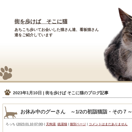
街を歩けば そこに猫
あちこち歩いてお会いした猫さん達、看板猫さん
達をご紹介しています
2023年1月10日 | 街を歩けば そこに猫
のブログ記事
お休み中のグーさん ～1/2の初詣猫詣・その７
ろっち
(
2023.01.10 07:00
)
|
天狗湯
,
銭湯猫
|
個別ページ
|
コメントはまだありません