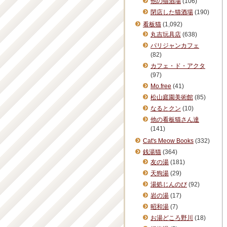
他の猫酒場
(106)
閉店した猫酒場
(190)
看板猫
(1,092)
丸吉玩具店
(638)
パリジャンカフェ
(82)
カフェ・ド・アクタ
(97)
Mo.free
(41)
松山庭園美術館
(85)
なるとクン
(10)
他の看板猫さん達
(141)
Cat's Meow Books
(332)
銭湯猫
(364)
友の湯
(181)
天狗湯
(29)
湯処じんのび
(92)
岩の湯
(17)
昭和湯
(7)
お湯どころ野川
(18)