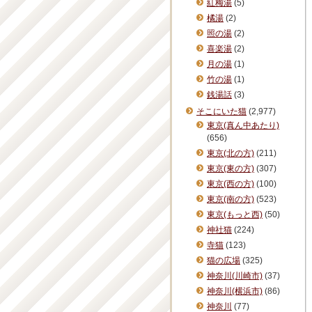
紅梅湯
(5)
橘湯
(2)
照の湯
(2)
喜楽湯
(2)
月の湯
(1)
竹の湯
(1)
銭湯話
(3)
そこにいた猫
(2,977)
東京(真ん中あたり)
(656)
東京(北の方)
(211)
東京(東の方)
(307)
東京(西の方)
(100)
東京(南の方)
(523)
東京(もっと西)
(50)
神社猫
(224)
寺猫
(123)
猫の広場
(325)
神奈川(川崎市)
(37)
神奈川(横浜市)
(86)
神奈川
(77)