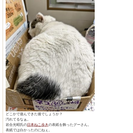
どこかで遊んできた後でしょうか？
汚れてるなぁ。
岩合光昭氏の
日本ねこ歩き
の表紙を飾ったグーさん。
表紙では白かったのにねぇ。