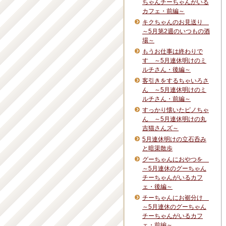
ちゃんチーちゃんがいる
カフェ・前編～
キクちゃんのお見送り
～5月第2週のいつもの酒
場～
もうお仕事は終わりで
す ～5月連休明けのミ
ルチさん・後編～
客引きをするちゃいろさ
ん ～5月連休明けのミ
ルチさん・前編～
すっかり懐いたピノちゃ
ん ～5月連休明けの丸
吉猫さんズ～
5月連休明けの立石呑み
と暗渠散歩
グーちゃんにおやつを
～5月連休のグーちゃん
チーちゃんがいるカフ
ェ・後編～
チーちゃんにお裾分け
～5月連休のグーちゃん
チーちゃんがいるカフ
ェ・前編～