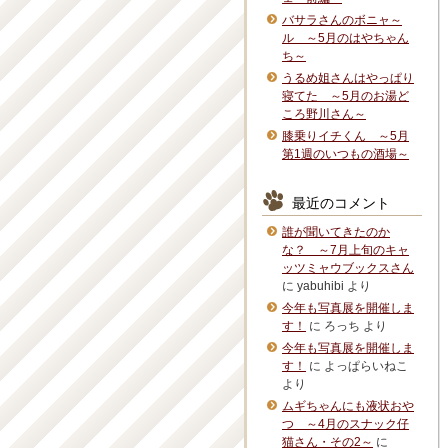
バサラさんのボニャ～
ル ～5月のはやちゃん
ち～
うるめ姐さんはやっぱり
寝てた ～5月のお湯ど
ころ野川さん～
膝乗りイチくん ～5月
第1週のいつもの酒場～
最近のコメント
誰が聞いてきたのか
な？ ～7月上旬のキャ
ッツミャウブックスさん
に
yabuhibi
より
今年も写真展を開催しま
す！
に
ろっち
より
今年も写真展を開催しま
す！
に
よっぱらいねこ
より
ムギちゃんにも液状おや
つ ～4月のスナック仔
猫さん・その2～
に