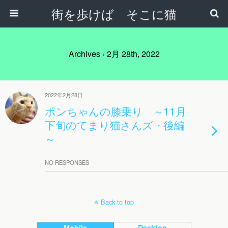
街を歩けば そこに猫
Archives › 2月 28th, 2022
2022年2月28日
ポンちゃんの膝乗り ～11月
下旬のてまり猫さんズ・後編
～
NO RESPONSES
Back to top
Mobile
Desktop