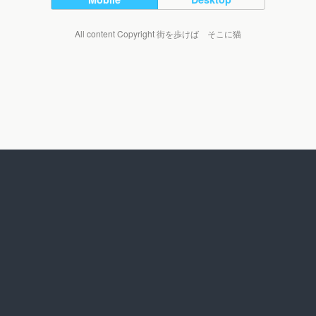
All content Copyright 街を歩けば そこに猫