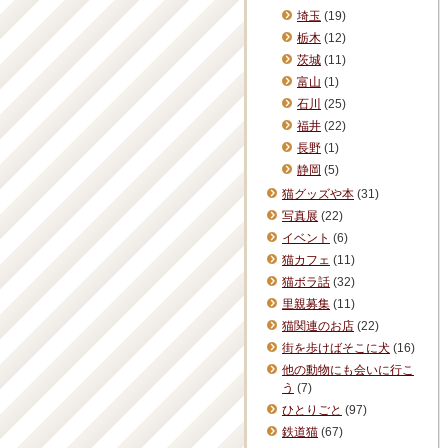
埼玉
(19)
栃木
(12)
茨城
(11)
富山
(1)
石川
(25)
福井
(22)
長野
(1)
静岡
(5)
猫グッズや本
(31)
写真展
(22)
イベント
(6)
猫カフェ
(11)
猫ボラ話
(32)
里親募集
(11)
猫関連のお店
(22)
街を歩けばそこに犬
(16)
他の動物にも会いに行こ
う
(7)
ひとりごと
(97)
鉄道猫
(67)