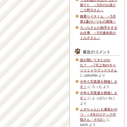
うるめ姐さんはやっぱり
寝てた ～5月のお湯ど
ころ野川さん～
膝乗りイチくん ～5月
第1週のいつもの酒場～
ろっちさんの相手をする
お仕事 ～5月連休前の
ミルチさん～
最近のコメント
誰が聞いてきたのか
な？ ～7月上旬のキャ
ッツミャウブックスさん
に
yabuhibi
より
今年も写真展を開催しま
す！
に
ろっち
より
今年も写真展を開催しま
す！
に
よっぱらいねこ
より
ムギちゃんにも液状おや
つ ～4月のスナック仔
猫さん・その2～
に
sachi
より