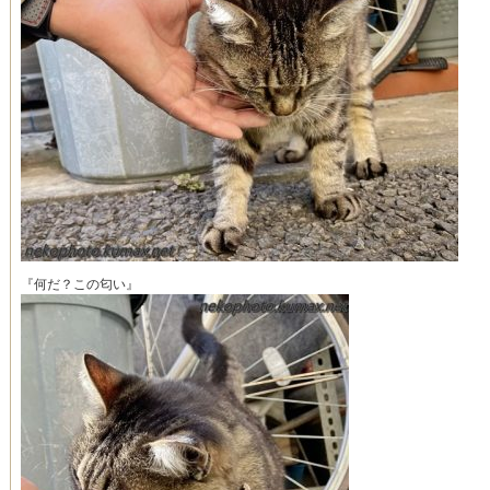
『何だ？この匂い』