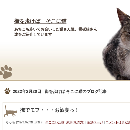
街を歩けば そこに猫
あちこち歩いてお会いした猫さん達、看板猫さん
達をご紹介しています
2022年2月20日 | 街を歩けば そこに猫
のブログ記事
撫でモフ・・・お酒臭っ！
ろっち
(
2022.02.20 07:00
)
|
そこにいた猫
,
東京(東の方)
|
個別ページ
|
コメントはまだ