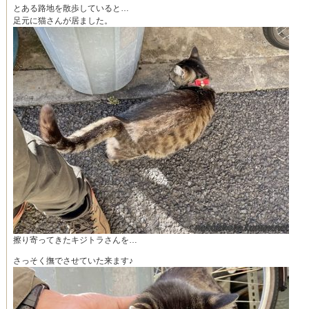
とある路地を散歩していると…
足元に猫さんが居ました。
擦り寄ってきたキジトラさんを…
さっそく撫でさせていた来ます♪