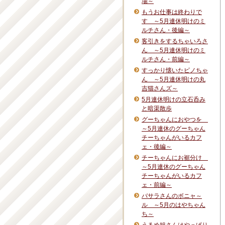
場～
もうお仕事は終わりで
す ～5月連休明けのミ
ルチさん・後編～
客引きをするちゃいろさ
ん ～5月連休明けのミ
ルチさん・前編～
すっかり懐いたピノちゃ
ん ～5月連休明けの丸
吉猫さんズ～
5月連休明けの立石呑み
と暗渠散歩
グーちゃんにおやつを
～5月連休のグーちゃん
チーちゃんがいるカフ
ェ・後編～
チーちゃんにお裾分け
～5月連休のグーちゃん
チーちゃんがいるカフ
ェ・前編～
バサラさんのボニャ～
ル ～5月のはやちゃん
ち～