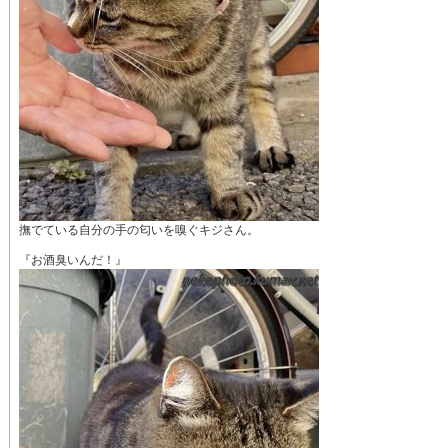
撫でている自分の手の匂いを嗅ぐキジさん。
『お酒臭いんだ！』