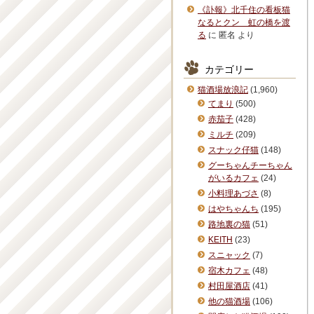
《訃報》北千住の看板猫
なるとクン 虹の橋を渡
る
に
匿名
より
カテゴリー
猫酒場放浪記
(1,960)
てまり
(500)
赤茄子
(428)
ミルチ
(209)
スナック仔猫
(148)
グーちゃんチーちゃん
がいるカフェ
(24)
小料理あづさ
(8)
はやちゃんち
(195)
路地裏の猫
(51)
KEITH
(23)
スニャック
(7)
宿木カフェ
(48)
村田屋酒店
(41)
他の猫酒場
(106)