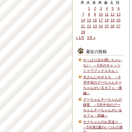
月
火
水
木
金
土
日
1
2
3
4
5
6
7
8
9
10
11
12
13
14
15
16
17
18
19
20
21
22
23
24
25
26
27
28
« 1月
3月 »
最近の投稿
やっぱり話を聞いちゃい
ない ～5月のキャッツ
ミャウブックスさん～
犬さんにやきもち ～5
月中旬のグーちゃんチー
ちゃんがいるカフェ・後
編～
グーちゃんチーちゃんの
接客 ～5月中旬のグー
ちゃんチーちゃんがいる
カフェ・前編～
キクちゃんのお見送り
～5月第2週のいつもの酒