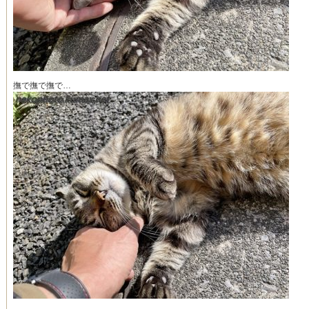
撫で撫で撫で…