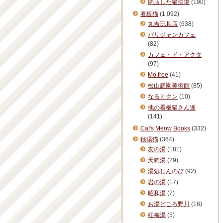
閉店した猫酒場
(190)
看板猫
(1,092)
丸吉玩具店
(638)
パリジャンカフェ
(82)
カフェ・ド・アクタ
(97)
Mo.free
(41)
松山庭園美術館
(85)
なるとクン
(10)
他の看板猫さん達
(141)
Cat's Meow Books
(332)
銭湯猫
(364)
友の湯
(181)
天狗湯
(29)
湯処じんのび
(92)
岩の湯
(17)
昭和湯
(7)
お湯どころ野川
(18)
紅梅湯
(5)